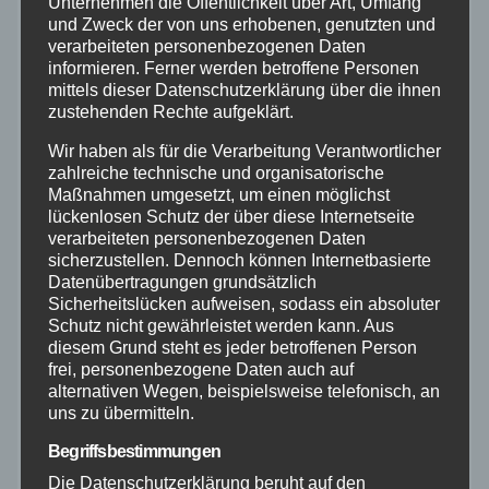
Unternehmen die Öffentlichkeit über Art, Umfang
Altenkirchen
und Zweck der von uns erhobenen, genutzten und
verarbeiteten personenbezogenen Daten
informieren. Ferner werden betroffene Personen
Bundespolizei
mittels dieser Datenschutzerklärung über die ihnen
zustehenden Rechte aufgeklärt.
Feuerwehr
Wir haben als für die Verarbeitung Verantwortlicher
zahlreiche technische und organisatorische
Hilfsorganisationen
Maßnahmen umgesetzt, um einen möglichst
lückenlosen Schutz der über diese Internetseite
verarbeiteten personenbezogenen Daten
Mayen-Koblenz
sicherzustellen. Dennoch können Internetbasierte
Datenübertragungen grundsätzlich
Sicherheitslücken aufweisen, sodass ein absoluter
Neuwied
Schutz nicht gewährleistet werden kann. Aus
diesem Grund steht es jeder betroffenen Person
Polizei
frei, personenbezogene Daten auch auf
alternativen Wegen, beispielsweise telefonisch, an
uns zu übermitteln.
Rettungsdienst
Begriffsbestimmungen
Die Datenschutzerklärung beruht auf den
Rhein-Lahn