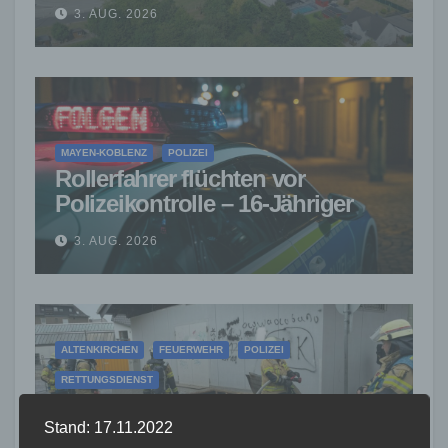
– Millionenschaden entstanden
3. AUG. 2026
MAYEN-KOBLENZ
POLIZEI
Rollerfahrer flüchten vor
Polizeikontrolle – 16-Jähriger
nach Verfolgung gestoppt
3. AUG. 2026
ALTENKIRCHEN
FEUERWEHR
POLIZEI
RETTUNGSDIENST
Rauchentwicklung hinter
leerstehendem Gebäude sorgt
Stand: 17.11.2022