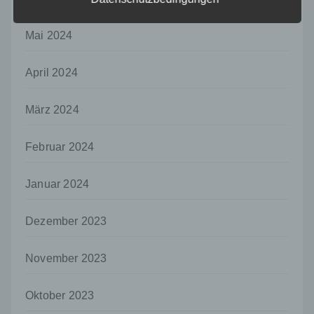
g) Verantwortlicher oder für die Verarbeitung
Verantwortlicher
Mai 2024
Verantwortlicher oder für die Verarbeitung
Verantwortlicher ist die natürliche oder
April 2024
juristische Person, Behörde, Einrichtung
oder andere Stelle, die allein oder
gemeinsam mit anderen über die Zwecke
März 2024
und Mittel der Verarbeitung von
personenbezogenen Daten entscheidet.
Sind die Zwecke und Mittel dieser
Februar 2024
Verarbeitung durch das Unionsrecht oder
das Recht der Mitgliedstaaten vorgegeben,
Januar 2024
so kann der Verantwortliche
beziehungsweise können die bestimmten
Kriterien seiner Benennung nach dem
Dezember 2023
Unionsrecht oder dem Recht der
Mitgliedstaaten vorgesehen werden.
November 2023
h) Auftragsverarbeiter
Auftragsverarbeiter ist eine natürliche oder
Oktober 2023
juristische Person, Behörde, Einrichtung