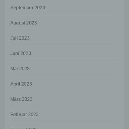
oder andere Stelle, die personenbezogene
Daten im Auftrag des Verantwortlichen
September 2023
verarbeitet.
i) Empfänger
August 2023
Empfänger ist eine natürliche oder juristische
Person, Behörde, Einrichtung oder andere
Juli 2023
Stelle, der personenbezogene Daten
offengelegt werden, unabhängig davon, ob
es sich bei ihr um einen Dritten handelt oder
Juni 2023
nicht. Behörden, die im Rahmen eines
bestimmten Untersuchungsauftrags nach
Mai 2023
dem Unionsrecht oder dem Recht der
Mitgliedstaaten möglicherweise
personenbezogene Daten erhalten, gelten
April 2023
jedoch nicht als Empfänger.
j) Dritter
März 2023
Dritter ist eine natürliche oder juristische
Person, Behörde, Einrichtung oder andere
Februar 2023
Stelle außer der betroffenen Person, dem
Verantwortlichen, dem Auftragsverarbeiter