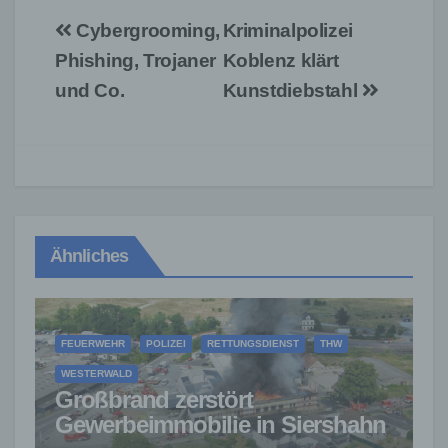
Beitragsnavigation
Cybergrooming,
Kriminalpolizei
Phishing, Trojaner
Koblenz klärt
und Co.
Kunstdiebstahl
Ähnliches
FEUERWEHR
POLIZEI
RETTUNGSDIENST
THW
WESTERWALD
Großbrand zerstört
Gewerbeimmobilie in Siershahn