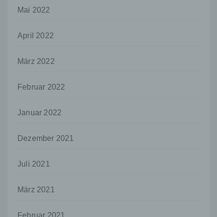
jedoch nicht als Empfänger.
Mai 2022
j) Dritter
Dritter ist eine natürliche oder juristische
April 2022
Person, Behörde, Einrichtung oder andere
Stelle außer der betroffenen Person, dem
März 2022
Verantwortlichen, dem Auftragsverarbeiter
und den Personen, die unter der
unmittelbaren Verantwortung des
Februar 2022
Verantwortlichen oder des
Auftragsverarbeiters befugt sind, die
personenbezogenen Daten zu verarbeiten.
Januar 2022
k) Einwilligung
Dezember 2021
Einwilligung ist jede von der betroffenen
Person freiwillig für den bestimmten Fall in
informierter Weise und unmissverständlich
Juli 2021
abgegebene Willensbekundung in Form
einer Erklärung oder einer sonstigen
März 2021
eindeutigen bestätigenden Handlung, mit der
die betroffene Person zu verstehen gibt, dass
sie mit der Verarbeitung der sie betreffenden
Februar 2021