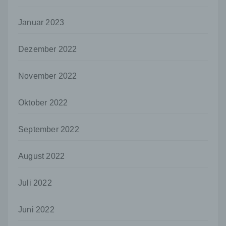
Kriterien seiner Benennung nach dem
Unionsrecht oder dem Recht der
Januar 2023
Mitgliedstaaten vorgesehen werden.
h) Auftragsverarbeiter
Dezember 2022
Auftragsverarbeiter ist eine natürliche oder
juristische Person, Behörde, Einrichtung
oder andere Stelle, die personenbezogene
November 2022
Daten im Auftrag des Verantwortlichen
verarbeitet.
Oktober 2022
i) Empfänger
Empfänger ist eine natürliche oder juristische
September 2022
Person, Behörde, Einrichtung oder andere
Stelle, der personenbezogene Daten
August 2022
offengelegt werden, unabhängig davon, ob
es sich bei ihr um einen Dritten handelt oder
nicht. Behörden, die im Rahmen eines
Juli 2022
bestimmten Untersuchungsauftrags nach
dem Unionsrecht oder dem Recht der
Mitgliedstaaten möglicherweise
Juni 2022
personenbezogene Daten erhalten, gelten