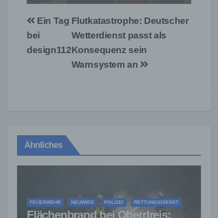
Beitragsnavigation
Ein Tag
Flutkatastrophe: Deutscher
bei
Wetterdienst passt als
design112
Konsequenz sein
Warnsystem an
Ähnliches
FEUERWEHR
NEUWIED
POLIZEI
RETTUNGSDIENST
Flächenbrand bei Oberdreis: