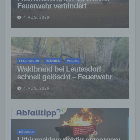
Feuerwehr verhindert
Übergreifen auf Waldgebiet
7. AUG. 2026
FEUERWEHR
NEUWIED
POLIZEI
Waldbrand bei Leutesdorf
schnell gelöscht – Feuerwehr
warnt vor erhöhter Brandgefahr
7. AUG. 2026
NEUWIED
Lithiumakkus richtig entsorgen: