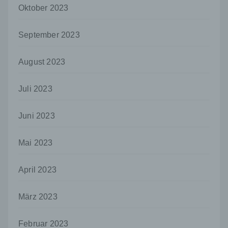
können, sofern diese zusätzlichen
Oktober 2023
Informationen gesondert aufbewahrt werden
und technischen und organisatorischen
September 2023
Maßnahmen unterliegen, die gewährleisten,
dass die personenbezogenen Daten nicht
einer identifizierten oder identifizierbaren
August 2023
natürlichen Person zugewiesen werden.
g) Verantwortlicher oder für die Verarbeitung
Juli 2023
Verantwortlicher
Verantwortlicher oder für die Verarbeitung
Juni 2023
Verantwortlicher ist die natürliche oder
juristische Person, Behörde, Einrichtung
oder andere Stelle, die allein oder
Mai 2023
gemeinsam mit anderen über die Zwecke
und Mittel der Verarbeitung von
personenbezogenen Daten entscheidet.
April 2023
Sind die Zwecke und Mittel dieser
Verarbeitung durch das Unionsrecht oder
März 2023
das Recht der Mitgliedstaaten vorgegeben,
so kann der Verantwortliche
beziehungsweise können die bestimmten
Februar 2023