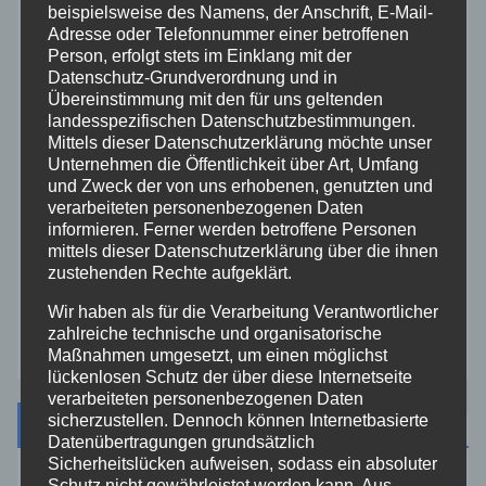
beispielsweise des Namens, der Anschrift, E-Mail-
Adresse oder Telefonnummer einer betroffenen
Rhein-Lahn
Person, erfolgt stets im Einklang mit der
Datenschutz-Grundverordnung und in
THW
Übereinstimmung mit den für uns geltenden
landesspezifischen Datenschutzbestimmungen.
Mittels dieser Datenschutzerklärung möchte unser
Veranstaltungen
Unternehmen die Öffentlichkeit über Art, Umfang
und Zweck der von uns erhobenen, genutzten und
verarbeiteten personenbezogenen Daten
Video
informieren. Ferner werden betroffene Personen
mittels dieser Datenschutzerklärung über die ihnen
Westerwald
zustehenden Rechte aufgeklärt.
Wir haben als für die Verarbeitung Verantwortlicher
Zoll
zahlreiche technische und organisatorische
Maßnahmen umgesetzt, um einen möglichst
lückenlosen Schutz der über diese Internetseite
verarbeiteten personenbezogenen Daten
sicherzustellen. Dennoch können Internetbasierte
Archiv
Datenübertragungen grundsätzlich
Sicherheitslücken aufweisen, sodass ein absoluter
Schutz nicht gewährleistet werden kann. Aus