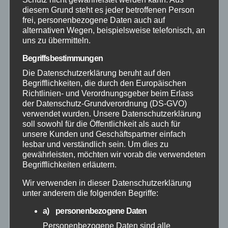
August 2026
diesem Grund steht es jeder betroffenen Person
frei, personenbezogene Daten auch auf
Juli 2026
alternativen Wegen, beispielsweise telefonisch, an
uns zu übermitteln.
Juni 2026
Begriffsbestimmungen
Die Datenschutzerklärung beruht auf den
Begrifflichkeiten, die durch den Europäischen
Mai 2026
Richtlinien- und Verordnungsgeber beim Erlass
der Datenschutz-Grundverordnung (DS-GVO)
April 2026
verwendet wurden. Unsere Datenschutzerklärung
soll sowohl für die Öffentlichkeit als auch für
unsere Kunden und Geschäftspartner einfach
März 2026
lesbar und verständlich sein. Um dies zu
gewährleisten, möchten wir vorab die verwendeten
Begrifflichkeiten erläutern.
Februar 2026
Wir verwenden in dieser Datenschutzerklärung
Januar 2026
unter anderem die folgenden Begriffe:
a) personenbezogene Daten
Dezember 2025
Personenbezogene Daten sind alle