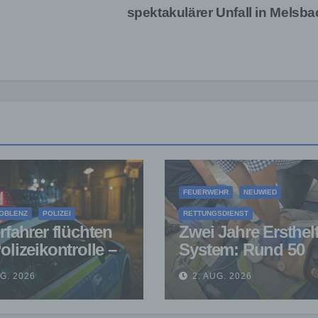
spektakulärer Unfall in Melsb
FEUERWEHR
NEUWIED
OBLENZ
POLIZEI
RETTUNGSDIENST
rfahrer flüchten
Zwei Jahre Ersthelf
olizeikontrolle –
System: Rund 50
ähriger nach
Einsätze in der VG
UG. 2026
2. AUG. 2026
olgung gestoppt
Asbach