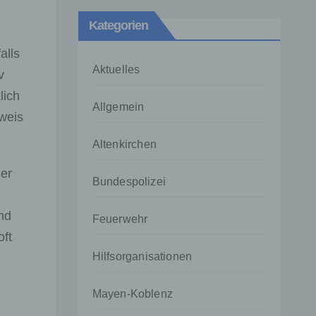
Kategorien
alls
Aktuelles
v
lich
Allgemein
rweis
Altenkirchen
der
Bundespolizei
nd
Feuerwehr
oft
Hilfsorganisationen
Mayen-Koblenz