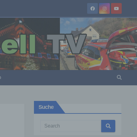
O
Suche