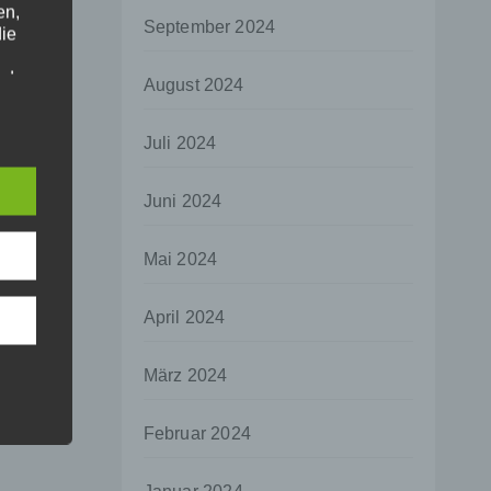
en,
September 2024
die
oder
August 2024
tung.
Juli 2024
er
Juni 2024
ung
Mai 2024
April 2024
hen,
März 2024
ng,
essen,
Februar 2024
ser