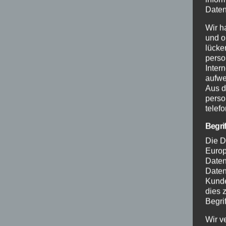
Daten
Wir h
und o
lücke
perso
Inter
aufwe
Aus d
perso
telef
Begri
Die D
Europ
Daten
Daten
Kunde
dies 
Begrif
Wir v