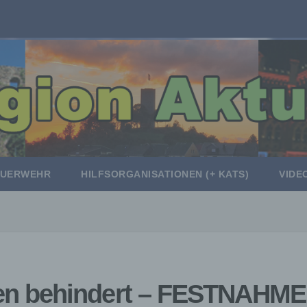
EUERWEHR
HILFSORGANISATIONEN (+ KATS)
VIDE
n behindert – FESTNAHME