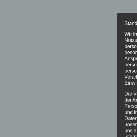
Stand
Wir f
Nutzu
perso
beson
Anspr
perso
perso
Verar
Einwi
Die V
der A
Perso
und i
Daten
unser
uns e
infor