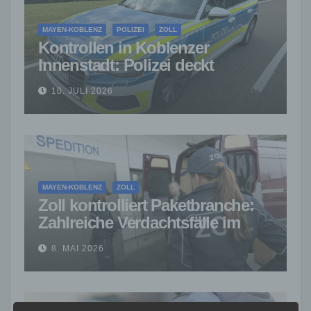
MAYEN-KOBLENZ
POLIZEI
ZOLL
Kontrollen in Koblenzer
Innenstadt: Polizei deckt
zahlreiche Verstöße auf
10. JULI 2026
MAYEN-KOBLENZ
ZOLL
Zoll kontrolliert Paketbranche:
Zahlreiche Verdachtsfälle im
Raum Koblenz festgestellt
8. MAI 2026