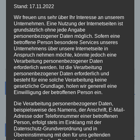
Stand: 17.11.2022
ZOLL
Wir freuen uns sehr über Ihr Interesse an unserem
Großfund am Flughafen
Unternehmen. Eine Nutzung der Internetseiten ist
Frankfurt: 654 Kilogramm
grundsätzlich ohne jede Angabe
personenbezogener Daten möglich. Sofern eine
Marihuana unter Solarmodulen
betroffene Person besondere Services unseres
26. MÄRZ 2026
entdeckt
Unternehmens über unsere Internetseite in
Anspruch nehmen möchte, könnte jedoch eine
Verarbeitung personenbezogener Daten
erforderlich werden. Ist die Verarbeitung
personenbezogener Daten erforderlich und
besteht für eine solche Verarbeitung keine
gesetzliche Grundlage, holen wir generell eine
Suche
Einwilligung der betroffenen Person ein.
Die Verarbeitung personenbezogener Daten,
beispielsweise des Namens, der Anschrift, E-Mail-
Adresse oder Telefonnummer einer betroffenen
Person, erfolgt stets im Einklang mit der
Datenschutz-Grundverordnung und in
Kategorien
Übereinstimmung mit den für uns geltenden