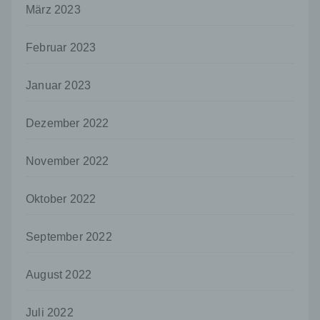
Stelle außer der betroffenen Person, dem
März 2023
Verantwortlichen, dem Auftragsverarbeiter
und den Personen, die unter der
unmittelbaren Verantwortung des
Februar 2023
Verantwortlichen oder des
Auftragsverarbeiters befugt sind, die
Januar 2023
personenbezogenen Daten zu verarbeiten.
k) Einwilligung
Dezember 2022
Einwilligung ist jede von der betroffenen
Person freiwillig für den bestimmten Fall in
informierter Weise und unmissverständlich
November 2022
abgegebene Willensbekundung in Form
einer Erklärung oder einer sonstigen
Oktober 2022
eindeutigen bestätigenden Handlung, mit der
die betroffene Person zu verstehen gibt, dass
sie mit der Verarbeitung der sie betreffenden
September 2022
personenbezogenen Daten einverstanden
ist.
August 2022
Name und Anschrift des für die Verarbeitung
Verantwortlichen
Juli 2022
Verantwortlicher im Sinne der Datenschutz-