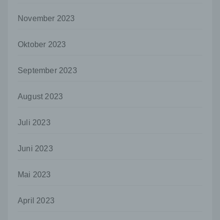
Auftragsverarbeiter ist eine natürliche oder
juristische Person, Behörde, Einrichtung
November 2023
oder andere Stelle, die personenbezogene
Daten im Auftrag des Verantwortlichen
verarbeitet.
Oktober 2023
i) Empfänger
September 2023
Empfänger ist eine natürliche oder juristische
Person, Behörde, Einrichtung oder andere
Stelle, der personenbezogene Daten
August 2023
offengelegt werden, unabhängig davon, ob
es sich bei ihr um einen Dritten handelt oder
nicht. Behörden, die im Rahmen eines
Juli 2023
bestimmten Untersuchungsauftrags nach
dem Unionsrecht oder dem Recht der
Juni 2023
Mitgliedstaaten möglicherweise
personenbezogene Daten erhalten, gelten
jedoch nicht als Empfänger.
Mai 2023
j) Dritter
April 2023
Dritter ist eine natürliche oder juristische
Person, Behörde, Einrichtung oder andere