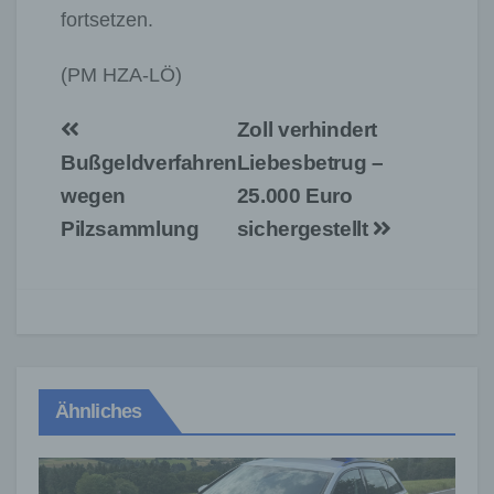
fortsetzen.
(PM HZA-LÖ)
Beitragsnavigation
Zoll verhindert
Bußgeldverfahren
Liebesbetrug –
wegen
25.000 Euro
Pilzsammlung
sichergestellt
Ähnliches