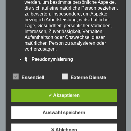
werden, um bestimmte persönliche Aspekte,
die sich auf eine natürliche Person beziehen,
April 2025
zu bewerten, insbesondere, um Aspekte
bezüglich Arbeitsleistung, wirtschaftlicher
März 2025
Lage, Gesundheit, persönlicher Vorlieben,
Interessen, Zuverlässigkeit, Verhalten,
Aufenthaltsort oder Ortswechsel dieser
Februar 2025
natürlichen Person zu analysieren oder
vorherzusagen.
Januar 2025
f) Pseudonymisierung
Pseudonymisierung ist die Verarbeitung
Dezember 2024
personenbezogener Daten in einer Weise,
Essenziell
Externe Dienste
auf welche die personenbezogenen Daten
ohne Hinzuziehung zusätzlicher
November 2024
Informationen nicht mehr einer spezifischen
✓ Akzeptieren
betroffenen Person zugeordnet werden
Oktober 2024
können, sofern diese zusätzlichen
Informationen gesondert aufbewahrt werden
Auswahl speichern
und technischen und organisatorischen
September 2024
Maßnahmen unterliegen, die gewährleisten,
dass die personenbezogenen Daten nicht
✕ Ablehnen