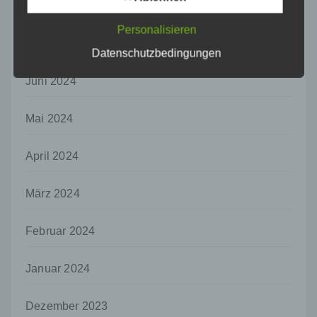
einer identifizierten oder identifizierbaren
August 2024
natürlichen Person zugewiesen werden.
Personalisieren
g) Verantwortlicher oder für die Verarbeitung
Juli 2024
Datenschutzbedingungen
Verantwortlicher
Verantwortlicher oder für die Verarbeitung
Juni 2024
Verantwortlicher ist die natürliche oder
juristische Person, Behörde, Einrichtung
oder andere Stelle, die allein oder
Mai 2024
gemeinsam mit anderen über die Zwecke
und Mittel der Verarbeitung von
April 2024
personenbezogenen Daten entscheidet.
Sind die Zwecke und Mittel dieser
Verarbeitung durch das Unionsrecht oder
März 2024
das Recht der Mitgliedstaaten vorgegeben,
so kann der Verantwortliche
beziehungsweise können die bestimmten
Februar 2024
Kriterien seiner Benennung nach dem
Unionsrecht oder dem Recht der
Januar 2024
Mitgliedstaaten vorgesehen werden.
h) Auftragsverarbeiter
Dezember 2023