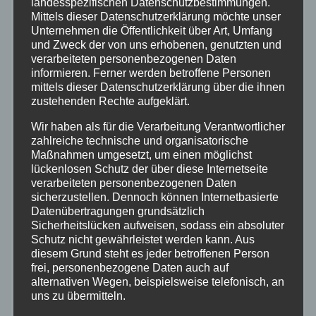
landesspezifischen Datenschutzbestimmungen.
Mittels dieser Datenschutzerklärung möchte unser
Aktuelles
Unternehmen die Öffentlichkeit über Art, Umfang
und Zweck der von uns erhobenen, genutzten und
Allgemein
verarbeiteten personenbezogenen Daten
informieren. Ferner werden betroffene Personen
mittels dieser Datenschutzerklärung über die ihnen
Altenkirchen
zustehenden Rechte aufgeklärt.
Wir haben als für die Verarbeitung Verantwortlicher
Bundespolizei
zahlreiche technische und organisatorische
Maßnahmen umgesetzt, um einen möglichst
lückenlosen Schutz der über diese Internetseite
Feuerwehr
verarbeiteten personenbezogenen Daten
sicherzustellen. Dennoch können Internetbasierte
Hilfsorganisationen
Datenübertragungen grundsätzlich
Sicherheitslücken aufweisen, sodass ein absoluter
Schutz nicht gewährleistet werden kann. Aus
Mayen-Koblenz
diesem Grund steht es jeder betroffenen Person
frei, personenbezogene Daten auch auf
alternativen Wegen, beispielsweise telefonisch, an
Neuwied
uns zu übermitteln.