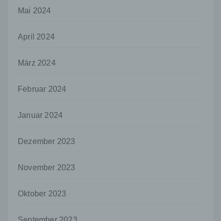
Kriterien seiner Benennung nach dem
Mai 2024
Unionsrecht oder dem Recht der
Mitgliedstaaten vorgesehen werden.
April 2024
h) Auftragsverarbeiter
Auftragsverarbeiter ist eine natürliche oder
juristische Person, Behörde, Einrichtung
März 2024
oder andere Stelle, die personenbezogene
Daten im Auftrag des Verantwortlichen
Februar 2024
verarbeitet.
i) Empfänger
Januar 2024
Empfänger ist eine natürliche oder juristische
Person, Behörde, Einrichtung oder andere
Dezember 2023
Stelle, der personenbezogene Daten
offengelegt werden, unabhängig davon, ob
es sich bei ihr um einen Dritten handelt oder
November 2023
nicht. Behörden, die im Rahmen eines
bestimmten Untersuchungsauftrags nach
dem Unionsrecht oder dem Recht der
Oktober 2023
Mitgliedstaaten möglicherweise
personenbezogene Daten erhalten, gelten
September 2023