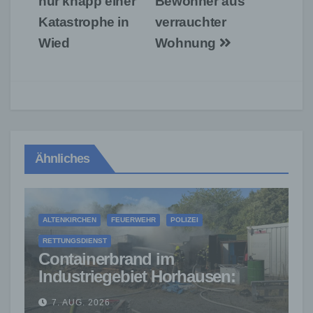
nur knapp einer
Bewohner aus
Katastrophe in
verrauchter
Wied
Wohnung
Ähnliches
ALTENKIRCHEN
FEUERWEHR
POLIZEI
RETTUNGSDIENST
Containerbrand im
Industriegebiet Horhausen:
Feuerwehr verhindert weitere
7. AUG. 2026
Ausbreitung