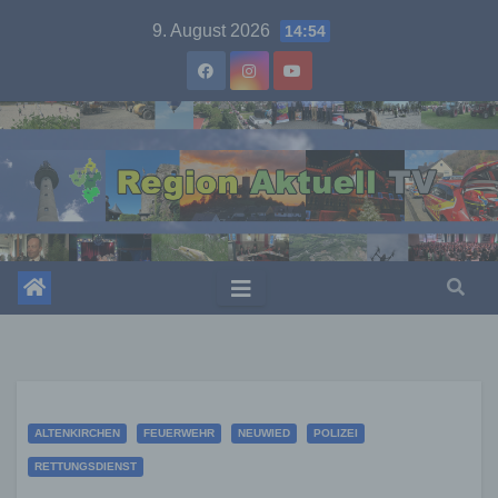
Skip
9. August 2026
14:54
to
content
ALTENKIRCHEN
FEUERWEHR
NEUWIED
POLIZEI
RETTUNGSDIENST