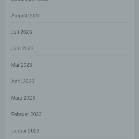
jedoch nicht als Empfänger.
j) Dritter
August 2023
Dritter ist eine natürliche oder juristische
Person, Behörde, Einrichtung oder andere
Juli 2023
Stelle außer der betroffenen Person, dem
Verantwortlichen, dem Auftragsverarbeiter
und den Personen, die unter der
Juni 2023
unmittelbaren Verantwortung des
Verantwortlichen oder des
Auftragsverarbeiters befugt sind, die
Mai 2023
personenbezogenen Daten zu verarbeiten.
k) Einwilligung
April 2023
Einwilligung ist jede von der betroffenen
Person freiwillig für den bestimmten Fall in
März 2023
informierter Weise und unmissverständlich
abgegebene Willensbekundung in Form
Februar 2023
einer Erklärung oder einer sonstigen
eindeutigen bestätigenden Handlung, mit der
die betroffene Person zu verstehen gibt, dass
Januar 2023
sie mit der Verarbeitung der sie betreffenden