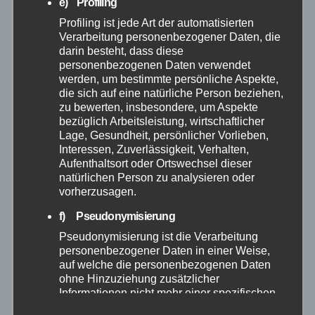
e) Profiling
Oktober 2025
Profiling ist jede Art der automatisierten
Verarbeitung personenbezogener Daten, die
September 2025
darin besteht, dass diese
personenbezogenen Daten verwendet
werden, um bestimmte persönliche Aspekte,
August 2025
die sich auf eine natürliche Person beziehen,
zu bewerten, insbesondere, um Aspekte
bezüglich Arbeitsleistung, wirtschaftlicher
Juli 2025
Lage, Gesundheit, persönlicher Vorlieben,
Interessen, Zuverlässigkeit, Verhalten,
Juni 2025
Aufenthaltsort oder Ortswechsel dieser
natürlichen Person zu analysieren oder
vorherzusagen.
Mai 2025
f) Pseudonymisierung
April 2025
Pseudonymisierung ist die Verarbeitung
personenbezogener Daten in einer Weise,
auf welche die personenbezogenen Daten
März 2025
ohne Hinzuziehung zusätzlicher
Informationen nicht mehr einer spezifischen
betroffenen Person zugeordnet werden
Februar 2025