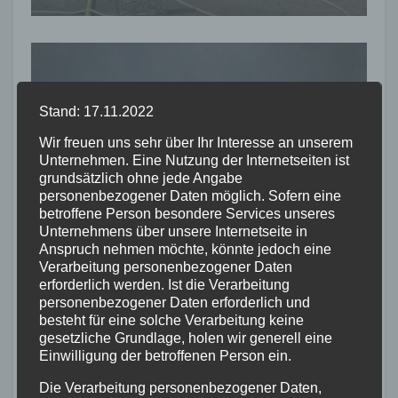
Stand: 17.11.2022
FEUERWEHR
NEUWIED
POLIZEI
RETTUNGSDIENST
Flächenbrand bei Oberdreis:
Wir freuen uns sehr über Ihr Interesse an unserem
Feuerwehr verhindert
Unternehmen. Eine Nutzung der Internetseiten ist
Übergreifen auf Waldgebiet
grundsätzlich ohne jede Angabe
7. AUG. 2026
personenbezogener Daten möglich. Sofern eine
betroffene Person besondere Services unseres
Unternehmens über unsere Internetseite in
Anspruch nehmen möchte, könnte jedoch eine
Verarbeitung personenbezogener Daten
erforderlich werden. Ist die Verarbeitung
personenbezogener Daten erforderlich und
FEUERWEHR
NEUWIED
POLIZEI
besteht für eine solche Verarbeitung keine
Waldbrand bei Leutesdorf
gesetzliche Grundlage, holen wir generell eine
schnell gelöscht – Feuerwehr
Einwilligung der betroffenen Person ein.
warnt vor erhöhter Brandgefahr
Die Verarbeitung personenbezogener Daten,
7. AUG. 2026