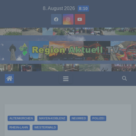
Skip
8. August 2026
8:10
to
content
ALTENKIRCHEN
MAYEN-KOBLENZ
NEUWIED
POLIZEI
RHEIN-LAHN
WESTERWALD