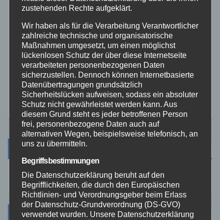
zustehenden Rechte aufgeklärt.
Wir haben als für die Verarbeitung Verantwortlicher
zahlreiche technische und organisatorische
FEUERWEHR
NEUWIED
POLIZEI
Waldbrand bei Leutesdorf
Maßnahmen umgesetzt, um einen möglichst
lückenlosen Schutz der über diese Internetseite
schnell gelöscht – Feuerwehr
verarbeiteten personenbezogenen Daten
warnt vor erhöhter Brandgefahr
sicherzustellen. Dennoch können Internetbasierte
7. AUG. 2026
Datenübertragungen grundsätzlich
Sicherheitslücken aufweisen, sodass ein absoluter
Schutz nicht gewährleistet werden kann. Aus
diesem Grund steht es jeder betroffenen Person
frei, personenbezogene Daten auch auf
alternativen Wegen, beispielsweise telefonisch, an
uns zu übermitteln.
Suche
Begriffsbestimmungen
Die Datenschutzerklärung beruht auf den
Begrifflichkeiten, die durch den Europäischen
Richtlinien- und Verordnungsgeber beim Erlass
der Datenschutz-Grundverordnung (DS-GVO)
Kategorien
verwendet wurden. Unsere Datenschutzerklärung