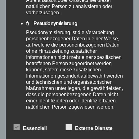
natürlichen Person zu analysieren oder
Januar 2026
vorherzusagen.
f) Pseudonymisierung
Dezember 2025
Pseudonymisierung ist die Verarbeitung
personenbezogener Daten in einer Weise,
November 2025
auf welche die personenbezogenen Daten
ohne Hinzuziehung zusätzlicher
Oktober 2025
Informationen nicht mehr einer spezifischen
betroffenen Person zugeordnet werden
können, sofern diese zusätzlichen
September 2025
Informationen gesondert aufbewahrt werden
und technischen und organisatorischen
Maßnahmen unterliegen, die gewährleisten,
August 2025
dass die personenbezogenen Daten nicht
einer identifizierten oder identifizierbaren
Juli 2025
natürlichen Person zugewiesen werden.
g) Verantwortlicher oder für die Verarbeitung
Juni 2025
Verantwortlicher
Essenziell
Externe Dienste
Verantwortlicher oder für die Verarbeitung
Verantwortlicher ist die natürliche oder