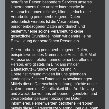
betroffene Person besondere Services unseres
Unternehmens über unsere Internetseite in
ALTENKIRCHEN
FEUERWEHR
POLIZEI
Anspruch nehmen möchte, könnte jedoch eine
RETTUNGSDIENST
Verarbeitung personenbezogener Daten
Containerbrand im
erforderlich werden. Ist die Verarbeitung
personenbezogener Daten erforderlich und
Industriegebiet Horhausen:
besteht für eine solche Verarbeitung keine
Feuerwehr verhindert weitere
gesetzliche Grundlage, holen wir generell eine
7. AUG. 2026
Ausbreitung
Einwilligung der betroffenen Person ein.
Die Verarbeitung personenbezogener Daten,
beispielsweise des Namens, der Anschrift, E-Mail-
Adresse oder Telefonnummer einer betroffenen
Person, erfolgt stets im Einklang mit der
Datenschutz-Grundverordnung und in
FEUERWEHR
NEUWIED
POLIZEI
RETTUNGSDIENST
Übereinstimmung mit den für uns geltenden
Flächenbrand bei Oberdreis:
landesspezifischen Datenschutzbestimmungen.
Feuerwehr verhindert
Mittels dieser Datenschutzerklärung möchte unser
Übergreifen auf Waldgebiet
Unternehmen die Öffentlichkeit über Art, Umfang
7. AUG. 2026
und Zweck der von uns erhobenen, genutzten und
verarbeiteten personenbezogenen Daten
informieren. Ferner werden betroffene Personen
mittels dieser Datenschutzerklärung über die ihnen