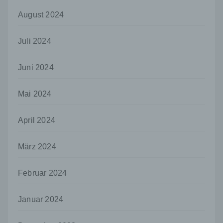
Empfänger ist eine natürliche oder juristische
August 2024
Person, Behörde, Einrichtung oder andere
Stelle, der personenbezogene Daten
offengelegt werden, unabhängig davon, ob
Juli 2024
es sich bei ihr um einen Dritten handelt oder
nicht. Behörden, die im Rahmen eines
Juni 2024
bestimmten Untersuchungsauftrags nach
dem Unionsrecht oder dem Recht der
Mitgliedstaaten möglicherweise
Mai 2024
personenbezogene Daten erhalten, gelten
jedoch nicht als Empfänger.
April 2024
j) Dritter
Dritter ist eine natürliche oder juristische
März 2024
Person, Behörde, Einrichtung oder andere
Stelle außer der betroffenen Person, dem
Verantwortlichen, dem Auftragsverarbeiter
Februar 2024
und den Personen, die unter der
unmittelbaren Verantwortung des
Januar 2024
Verantwortlichen oder des
Auftragsverarbeiters befugt sind, die
personenbezogenen Daten zu verarbeiten.