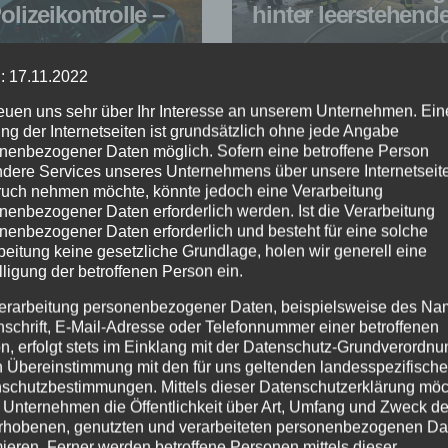
olizeikontrolle –
hinter leerstehen
ähriger nach
Gebäude sorgt für
UG. 2026
2. AUG. 2026
olgung gestoppt
Feuerwehreinsatz
: 17.11.2022
reuen uns sehr über Ihr Interesse an unserem Unternehmen. Ein
ng der Internetseiten ist grundsätzlich ohne jede Angabe
nenbezogener Daten möglich. Sofern eine betroffene Person
dere Services unseres Unternehmens über unsere Internetseite
uch nehmen möchte, könnte jedoch eine Verarbeitung
nenbezogener Daten erforderlich werden. Ist die Verarbeitung
nenbezogener Daten erforderlich und besteht für eine solche
beitung keine gesetzliche Grundlage, holen wir generell eine
lligung der betroffenen Person ein.
erarbeitung personenbezogener Daten, beispielsweise des Na
nschrift, E-Mail-Adresse oder Telefonnummer einer betroffenen
n, erfolgt stets im Einklang mit der Datenschutz-Grundverordnu
n Übereinstimmung mit den für uns geltenden landesspezifisch
schutzbestimmungen. Mittels dieser Datenschutzerklärung mö
 Unternehmen die Öffentlichkeit über Art, Umfang und Zweck de
rhobenen, genutzten und verarbeiteten personenbezogenen Da
mieren. Ferner werden betroffene Personen mittels dieser