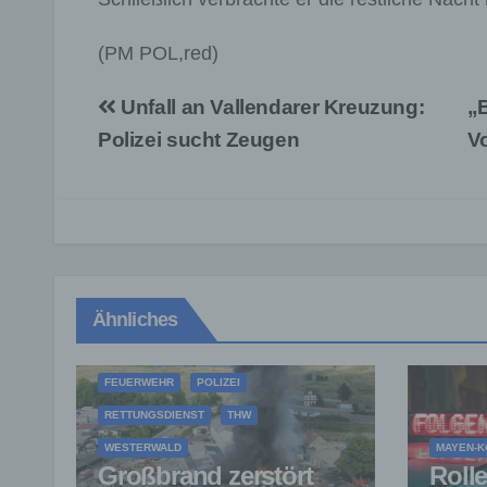
(PM POL,red)
Beitragsnavigation
Unfall an Vallendarer Kreuzung:
„
Polizei sucht Zeugen
V
Ähnliches
FEUERWEHR
POLIZEI
RETTUNGSDIENST
THW
WESTERWALD
MAYEN-K
Großbrand zerstört
Rolle