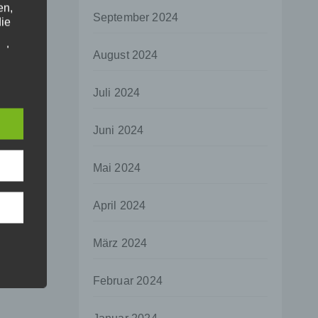
en,
September 2024
die
oder
August 2024
tung.
Juli 2024
er
Juni 2024
ung
Mai 2024
April 2024
hen,
März 2024
ng,
essen,
Februar 2024
ser