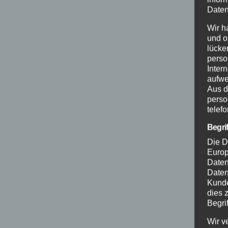
Daten
Wir h
und o
lücke
perso
Inter
aufwe
Aus d
perso
telef
Begri
Die D
Europ
Daten
Daten
Kunde
dies 
Begrif
Wir v