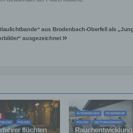
Blaulichtbande“ aus Brodenbach-Oberfell als „Jun
orbilder“ ausgezeichnet
ALTENKIRCHEN
FEUERWEHR
OBLENZ
POLIZEI
POLIZEI
RETTUNGSDIENST
rfahrer flüchten
Rauchentwicklung