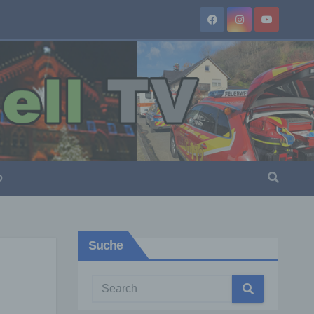
O
Suche