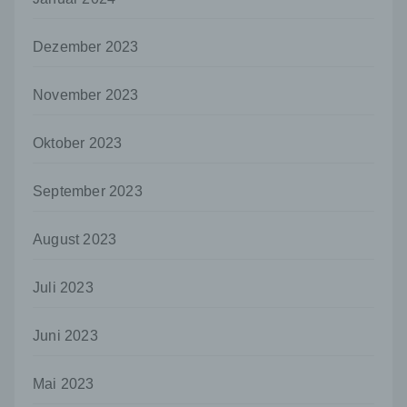
juristische Person, Behörde, Einrichtung
oder andere Stelle, die allein oder
Dezember 2023
gemeinsam mit anderen über die Zwecke
und Mittel der Verarbeitung von
personenbezogenen Daten entscheidet.
November 2023
Sind die Zwecke und Mittel dieser
Verarbeitung durch das Unionsrecht oder
das Recht der Mitgliedstaaten vorgegeben,
Oktober 2023
so kann der Verantwortliche
beziehungsweise können die bestimmten
September 2023
Kriterien seiner Benennung nach dem
Unionsrecht oder dem Recht der
Mitgliedstaaten vorgesehen werden.
August 2023
h) Auftragsverarbeiter
Auftragsverarbeiter ist eine natürliche oder
Juli 2023
juristische Person, Behörde, Einrichtung
oder andere Stelle, die personenbezogene
Juni 2023
Daten im Auftrag des Verantwortlichen
verarbeitet.
Mai 2023
i) Empfänger