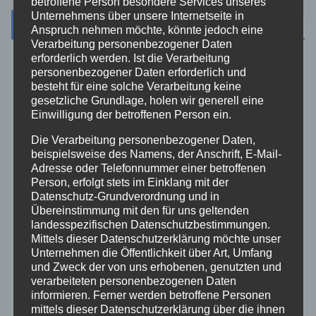
betroffene Person besondere Services unseres
Unternehmens über unsere Internetseite in
Kategorien
Anspruch nehmen möchte, könnte jedoch eine
Verarbeitung personenbezogener Daten
erforderlich werden. Ist die Verarbeitung
Aktuelles
personenbezogener Daten erforderlich und
besteht für eine solche Verarbeitung keine
gesetzliche Grundlage, holen wir generell eine
Allgemein
Einwilligung der betroffenen Person ein.
Die Verarbeitung personenbezogener Daten,
Altenkirchen
beispielsweise des Namens, der Anschrift, E-Mail-
Adresse oder Telefonnummer einer betroffenen
Bundespolizei
Person, erfolgt stets im Einklang mit der
Datenschutz-Grundverordnung und in
Übereinstimmung mit den für uns geltenden
Feuerwehr
landesspezifischen Datenschutzbestimmungen.
Mittels dieser Datenschutzerklärung möchte unser
Unternehmen die Öffentlichkeit über Art, Umfang
Hilfsorganisationen
und Zweck der von uns erhobenen, genutzten und
verarbeiteten personenbezogenen Daten
Mayen-Koblenz
informieren. Ferner werden betroffene Personen
mittels dieser Datenschutzerklärung über die ihnen