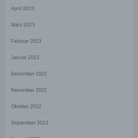
Empfänger ist eine natürliche oder juristische
April 2023
Person, Behörde, Einrichtung oder andere
Stelle, der personenbezogene Daten
offengelegt werden, unabhängig davon, ob
März 2023
es sich bei ihr um einen Dritten handelt oder
nicht. Behörden, die im Rahmen eines
bestimmten Untersuchungsauftrags nach
Februar 2023
dem Unionsrecht oder dem Recht der
Mitgliedstaaten möglicherweise
Januar 2023
personenbezogene Daten erhalten, gelten
jedoch nicht als Empfänger.
Dezember 2022
j) Dritter
Dritter ist eine natürliche oder juristische
November 2022
Person, Behörde, Einrichtung oder andere
Stelle außer der betroffenen Person, dem
Verantwortlichen, dem Auftragsverarbeiter
Oktober 2022
und den Personen, die unter der
unmittelbaren Verantwortung des
Verantwortlichen oder des
September 2022
Auftragsverarbeiters befugt sind, die
personenbezogenen Daten zu verarbeiten.