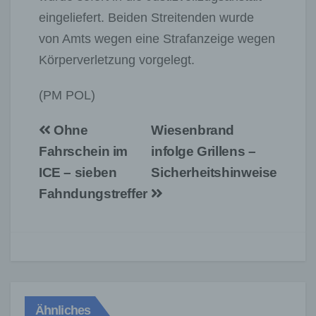
eingeliefert. Beiden Streitenden wurde
von Amts wegen eine Strafanzeige wegen
Körperverletzung vorgelegt.
(PM POL)
Beitragsnavigation
Ohne
Wiesenbrand
Fahrschein im
infolge Grillens –
ICE – sieben
Sicherheitshinweise
Fahndungstreffer
Ähnliches