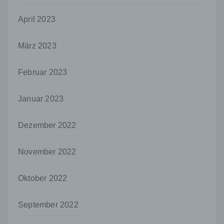
Empfänger ist eine natürliche oder juristische
Person, Behörde, Einrichtung oder andere
April 2023
Stelle, der personenbezogene Daten
offengelegt werden, unabhängig davon, ob
März 2023
es sich bei ihr um einen Dritten handelt oder
nicht. Behörden, die im Rahmen eines
bestimmten Untersuchungsauftrags nach
Februar 2023
dem Unionsrecht oder dem Recht der
Mitgliedstaaten möglicherweise
personenbezogene Daten erhalten, gelten
Januar 2023
jedoch nicht als Empfänger.
Dezember 2022
j) Dritter
Dritter ist eine natürliche oder juristische
Person, Behörde, Einrichtung oder andere
November 2022
Stelle außer der betroffenen Person, dem
Verantwortlichen, dem Auftragsverarbeiter
Oktober 2022
und den Personen, die unter der
unmittelbaren Verantwortung des
Verantwortlichen oder des
September 2022
Auftragsverarbeiters befugt sind, die
personenbezogenen Daten zu verarbeiten.