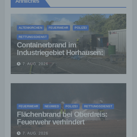
Ähnliches
ALTENKIRCHEN
FEUERWEHR
POLIZEI
RETTUNGSDIENST
Containerbrand im
Industriegebiet Horhausen:
Feuerwehr verhindert weitere
7. AUG. 2026
Ausbreitung
FEUERWEHR
NEUWIED
POLIZEI
RETTUNGSDIENST
Flächenbrand bei Oberdreis:
Feuerwehr verhindert
Übergreifen auf Waldgebiet
7. AUG. 2026