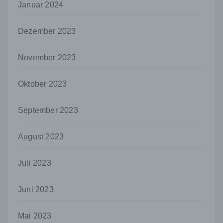
Januar 2024
juristische Person, Behörde, Einrichtung
oder andere Stelle, die allein oder
gemeinsam mit anderen über die Zwecke
Dezember 2023
und Mittel der Verarbeitung von
personenbezogenen Daten entscheidet.
November 2023
Sind die Zwecke und Mittel dieser
Verarbeitung durch das Unionsrecht oder
das Recht der Mitgliedstaaten vorgegeben,
Oktober 2023
so kann der Verantwortliche
beziehungsweise können die bestimmten
Kriterien seiner Benennung nach dem
September 2023
Unionsrecht oder dem Recht der
Mitgliedstaaten vorgesehen werden.
August 2023
h) Auftragsverarbeiter
Auftragsverarbeiter ist eine natürliche oder
Juli 2023
juristische Person, Behörde, Einrichtung
oder andere Stelle, die personenbezogene
Daten im Auftrag des Verantwortlichen
Juni 2023
verarbeitet.
Mai 2023
i) Empfänger