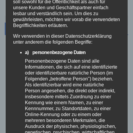
soll sowohl für die Öffentlichkeit als auch für
Zoll
unsere Kunden und Geschäftspartner einfach
lesbar und verständlich sein. Um dies zu
gewährleisten, möchten wir vorab die verwendeten
Begrifflichkeiten erläutern.
Archiv
Wir verwenden in dieser Datenschutzerklärung
unter anderem die folgenden Begriffe:
August 2026
a) personenbezogene Daten
Personenbezogene Daten sind alle
Juli 2026
Informationen, die sich auf eine identifizierte
oder identifizierbare natürliche Person (im
Juni 2026
Folgenden „betroffene Person") beziehen.
Als identifizierbar wird eine natürliche
Person angesehen, die direkt oder indirekt,
Mai 2026
insbesondere mittels Zuordnung zu einer
Kennung wie einem Namen, zu einer
Kennnummer, zu Standortdaten, zu einer
April 2026
Online-Kennung oder zu einem oder
mehreren besonderen Merkmalen, die
März 2026
Ausdruck der physischen, physiologischen,
genetischen, psychischen, wirtschaftlichen,