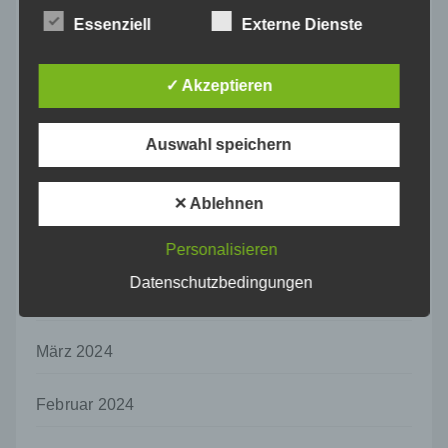
natürlichen Person zu analysieren oder
Essenziell
Externe Dienste
September 2024
vorherzusagen.
f) Pseudonymisierung
✓ Akzeptieren
August 2024
Pseudonymisierung ist die Verarbeitung
personenbezogener Daten in einer Weise,
Juli 2024
auf welche die personenbezogenen Daten
Auswahl speichern
ohne Hinzuziehung zusätzlicher
Informationen nicht mehr einer spezifischen
Juni 2024
betroffenen Person zugeordnet werden
✕ Ablehnen
können, sofern diese zusätzlichen
Informationen gesondert aufbewahrt werden
Mai 2024
Personalisieren
und technischen und organisatorischen
Maßnahmen unterliegen, die gewährleisten,
Datenschutzbedingungen
April 2024
dass die personenbezogenen Daten nicht
einer identifizierten oder identifizierbaren
natürlichen Person zugewiesen werden.
März 2024
g) Verantwortlicher oder für die Verarbeitung
Verantwortlicher
Februar 2024
Verantwortlicher oder für die Verarbeitung
Verantwortlicher ist die natürliche oder