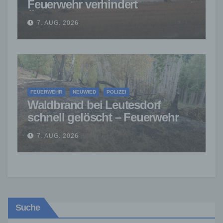
Feuerwehr verhindert
Übergreifen auf Waldgebiet
7. AUG. 2026
FEUERWEHR
NEUWIED
POLIZEI
Waldbrand bei Leutesdorf
schnell gelöscht – Feuerwehr
warnt vor erhöhter Brandgefahr
7. AUG. 2026
Suche