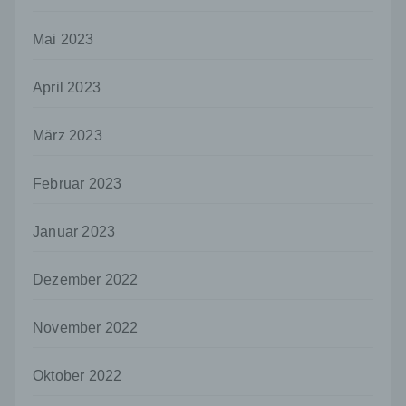
das Recht der Mitgliedstaaten vorgegeben,
so kann der Verantwortliche
Mai 2023
beziehungsweise können die bestimmten
Kriterien seiner Benennung nach dem
April 2023
Unionsrecht oder dem Recht der
Mitgliedstaaten vorgesehen werden.
März 2023
h) Auftragsverarbeiter
Auftragsverarbeiter ist eine natürliche oder
Februar 2023
juristische Person, Behörde, Einrichtung
oder andere Stelle, die personenbezogene
Daten im Auftrag des Verantwortlichen
Januar 2023
verarbeitet.
i) Empfänger
Dezember 2022
Empfänger ist eine natürliche oder juristische
Person, Behörde, Einrichtung oder andere
November 2022
Stelle, der personenbezogene Daten
offengelegt werden, unabhängig davon, ob
es sich bei ihr um einen Dritten handelt oder
Oktober 2022
nicht. Behörden, die im Rahmen eines
bestimmten Untersuchungsauftrags nach