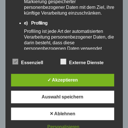
Markierung gespeicherter
personenbezogener Daten mit dem Ziel, ihre
Oktober 2024
künftige Verarbeitung einzuschränken.
e) Profiling
September 2024
Profiling ist jede Art der automatisierten
Verarbeitung personenbezogener Daten, die
August 2024
darin besteht, dass diese
personenbezogenen Daten verwendet
werden, um bestimmte persönliche Aspekte,
Juli 2024
die sich auf eine natürliche Person beziehen,
Essenziell
Externe Dienste
zu bewerten, insbesondere, um Aspekte
bezüglich Arbeitsleistung, wirtschaftlicher
Juni 2024
Lage, Gesundheit, persönlicher Vorlieben,
✓ Akzeptieren
Interessen, Zuverlässigkeit, Verhalten,
Mai 2024
Aufenthaltsort oder Ortswechsel dieser
natürlichen Person zu analysieren oder
Auswahl speichern
vorherzusagen.
April 2024
f) Pseudonymisierung
✕ Ablehnen
März 2024
Pseudonymisierung ist die Verarbeitung
personenbezogener Daten in einer Weise,
Personalisieren