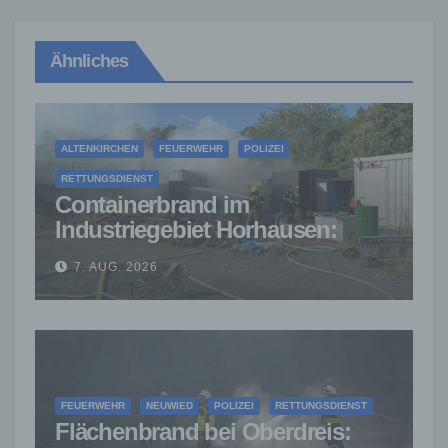
Ähnliches
ALTENKIRCHEN
FEUERWEHR
POLIZEI
RETTUNGSDIENST
Containerbrand im
Industriegebiet Horhausen:
Feuerwehr verhindert weitere
7. AUG. 2026
Ausbreitung
FEUERWEHR
NEUWIED
POLIZEI
RETTUNGSDIENST
Flächenbrand bei Oberdreis: