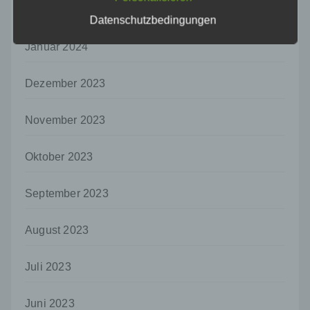
auf welche die personenbezogenen Daten
Februar 2024
ohne Hinzuziehung zusätzlicher
Datenschutzbedingungen
Informationen nicht mehr einer spezifischen
betroffenen Person zugeordnet werden
Januar 2024
können, sofern diese zusätzlichen
Informationen gesondert aufbewahrt werden
Dezember 2023
und technischen und organisatorischen
Maßnahmen unterliegen, die gewährleisten,
dass die personenbezogenen Daten nicht
November 2023
einer identifizierten oder identifizierbaren
natürlichen Person zugewiesen werden.
Oktober 2023
g) Verantwortlicher oder für die Verarbeitung
Verantwortlicher
September 2023
Verantwortlicher oder für die Verarbeitung
Verantwortlicher ist die natürliche oder
juristische Person, Behörde, Einrichtung
August 2023
oder andere Stelle, die allein oder
gemeinsam mit anderen über die Zwecke
Juli 2023
und Mittel der Verarbeitung von
personenbezogenen Daten entscheidet.
Sind die Zwecke und Mittel dieser
Juni 2023
Verarbeitung durch das Unionsrecht oder