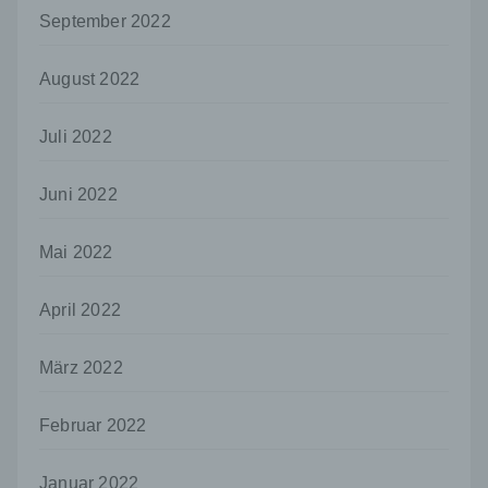
dem Unionsrecht oder dem Recht der
September 2022
Mitgliedstaaten möglicherweise
personenbezogene Daten erhalten, gelten
August 2022
jedoch nicht als Empfänger.
j) Dritter
Juli 2022
Dritter ist eine natürliche oder juristische
Person, Behörde, Einrichtung oder andere
Juni 2022
Stelle außer der betroffenen Person, dem
Verantwortlichen, dem Auftragsverarbeiter
und den Personen, die unter der
Mai 2022
unmittelbaren Verantwortung des
Verantwortlichen oder des
Auftragsverarbeiters befugt sind, die
April 2022
personenbezogenen Daten zu verarbeiten.
März 2022
k) Einwilligung
Einwilligung ist jede von der betroffenen
Person freiwillig für den bestimmten Fall in
Februar 2022
informierter Weise und unmissverständlich
abgegebene Willensbekundung in Form
Januar 2022
einer Erklärung oder einer sonstigen