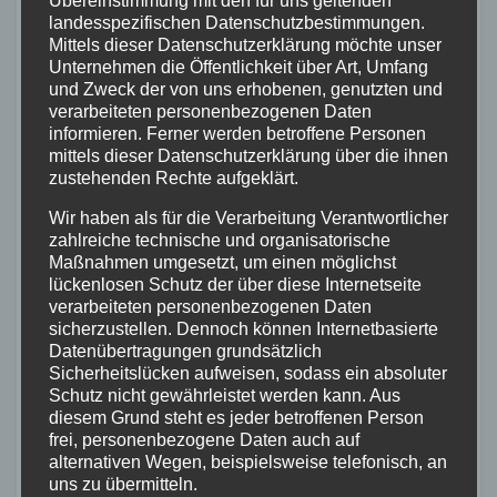
Übereinstimmung mit den für uns geltenden
landesspezifischen Datenschutzbestimmungen.
RETTUNGSDIENST
Mittels dieser Datenschutzerklärung möchte unser
Containerbrand im
Unternehmen die Öffentlichkeit über Art, Umfang
Industriegebiet Horhausen:
und Zweck der von uns erhobenen, genutzten und
Feuerwehr verhindert weitere
verarbeiteten personenbezogenen Daten
7. AUG. 2026
informieren. Ferner werden betroffene Personen
Ausbreitung
mittels dieser Datenschutzerklärung über die ihnen
zustehenden Rechte aufgeklärt.
Wir haben als für die Verarbeitung Verantwortlicher
zahlreiche technische und organisatorische
Maßnahmen umgesetzt, um einen möglichst
lückenlosen Schutz der über diese Internetseite
FEUERWEHR
NEUWIED
POLIZEI
RETTUNGSDIENST
Flächenbrand bei Oberdreis:
verarbeiteten personenbezogenen Daten
sicherzustellen. Dennoch können Internetbasierte
Feuerwehr verhindert
Datenübertragungen grundsätzlich
Übergreifen auf Waldgebiet
Sicherheitslücken aufweisen, sodass ein absoluter
7. AUG. 2026
Schutz nicht gewährleistet werden kann. Aus
diesem Grund steht es jeder betroffenen Person
frei, personenbezogene Daten auch auf
alternativen Wegen, beispielsweise telefonisch, an
uns zu übermitteln.