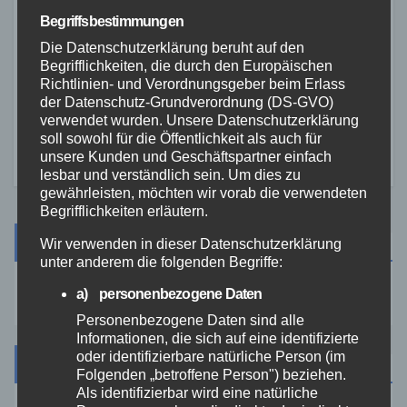
Begriffsbestimmungen
FEUERWEHR
NEUWIED
POLIZEI
Die Datenschutzerklärung beruht auf den
Waldbrand bei Leutesdorf
Begrifflichkeiten, die durch den Europäischen
schnell gelöscht – Feuerwehr
Richtlinien- und Verordnungsgeber beim Erlass
warnt vor erhöhter Brandgefahr
der Datenschutz-Grundverordnung (DS-GVO)
7. AUG. 2026
verwendet wurden. Unsere Datenschutzerklärung
soll sowohl für die Öffentlichkeit als auch für
unsere Kunden und Geschäftspartner einfach
lesbar und verständlich sein. Um dies zu
gewährleisten, möchten wir vorab die verwendeten
Begrifflichkeiten erläutern.
Suche
Wir verwenden in dieser Datenschutzerklärung
unter anderem die folgenden Begriffe:
a) personenbezogene Daten
Personenbezogene Daten sind alle
Informationen, die sich auf eine identifizierte
oder identifizierbare natürliche Person (im
Kategorien
Folgenden „betroffene Person") beziehen.
Als identifizierbar wird eine natürliche