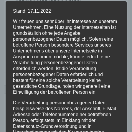
Nesselberger abschließend.
Stand: 17.11.2022
(PM KVMYK)
Wir freuen uns sehr über Ihr Interesse an unserem
Unternehmen. Eine Nutzung der Internetseiten ist
Beitragsnavigation
Landesverdienstmedaille
Feld
grundsätzlich ohne jede Angabe
für ehrenamtliches
brennt bei
personenbezogener Daten möglich. Sofern eine
betroffene Person besondere Services unseres
Engagement verliehen
Koblenz
Unternehmens über unsere Internetseite in
Anspruch nehmen möchte, könnte jedoch eine
Verarbeitung personenbezogener Daten
erforderlich werden. Ist die Verarbeitung
personenbezogener Daten erforderlich und
besteht für eine solche Verarbeitung keine
gesetzliche Grundlage, holen wir generell eine
Einwilligung der betroffenen Person ein.
Die Verarbeitung personenbezogener Daten,
Ähnliches
beispielsweise des Namens, der Anschrift, E-Mail-
Adresse oder Telefonnummer einer betroffenen
Person, erfolgt stets im Einklang mit der
Datenschutz-Grundverordnung und in
ALTENKIRCHEN
FEUERWEHR
POLIZEI