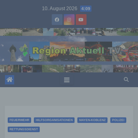
Skip
10. August 2026
4:09
to
content
FEUERWEHR
HILFSORGANISATIONEN
MAYEN-KOBLENZ
POLIZEI
RETTUNGSDIENST