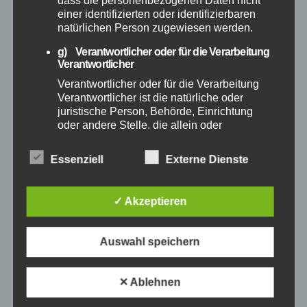
dass die personenbezogenen Daten nicht
einer identifizierten oder identifizierbaren
natürlichen Person zugewiesen werden.
Dezember 2025
g) Verantwortlicher oder für die Verarbeitung
Verantwortlicher
November 2025
Verantwortlicher oder für die Verarbeitung
Verantwortlicher ist die natürliche oder
Oktober 2025
juristische Person, Behörde, Einrichtung
oder andere Stelle, die allein oder
September 2025
gemeinsam mit anderen über die Zwecke
und Mittel der Verarbeitung von
Essenziell
Externe Dienste
personenbezogenen Daten entscheidet.
August 2025
Sind die Zwecke und Mittel dieser
Verarbeitung durch das Unionsrecht oder
✓ Akzeptieren
das Recht der Mitgliedstaaten vorgegeben,
Juli 2025
so kann der Verantwortliche
beziehungsweise können die bestimmten
Auswahl speichern
Juni 2025
Kriterien seiner Benennung nach dem
Unionsrecht oder dem Recht der
Mitgliedstaaten vorgesehen werden.
✕ Ablehnen
Mai 2025
h) Auftragsverarbeiter