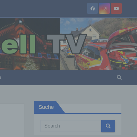
O
Suche