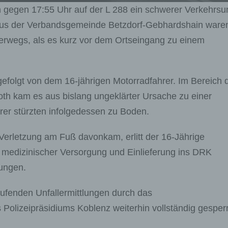
 gegen 17:55 Uhr auf der L 288 ein schwerer Verkehrsun
aus der Verbandsgemeinde Betzdorf-Gebhardshain waren
terwegs, als es kurz vor dem Ortseingang zu einem
gefolgt von dem 16-jährigen Motorradfahrer. Im Bereich 
th kam es aus bislang ungeklärter Ursache zu einer
rer stürzten infolgedessen zu Boden.
Verletzung am Fuß davonkam, erlitt der 16-Jährige
r medizinischer Versorgung und Einlieferung ins DRK
zungen.
laufenden Unfallermittlungen durch das
olizeipräsidiums Koblenz weiterhin vollständig gesperr