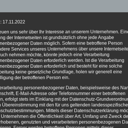
: 17.11.2022
he
EILMELDUNG: Intercity bleibt in
reuen uns sehr über Ihr Interesse an unserem Unternehmen. Ein
tet um
Lahnstein liegen – 270 Fahrgäste
ng der Internetseiten ist grundsätzlich ohne jede Angabe
evakuiert
nenbezogener Daten möglich. Sofern eine betroffene Person
dere Services unseres Unternehmens über unsere Internetseite
uch nehmen möchte, könnte jedoch eine Verarbeitung
nenbezogener Daten erforderlich werden. Ist die Verarbeitung
nenbezogener Daten erforderlich und besteht für eine solche
beitung keine gesetzliche Grundlage, holen wir generell eine
lligung der betroffenen Person ein.
erarbeitung personenbezogener Daten, beispielsweise des Na
nschrift, E-Mail-Adresse oder Telefonnummer einer betroffenen
n, erfolgt stets im Einklang mit der Datenschutz-Grundverordnu
n Übereinstimmung mit den für uns geltenden landesspezifisch
schutzbestimmungen. Mittels dieser Datenschutzerklärung mö
FEUERWEHR
NEUWIED
 Unternehmen die Öffentlichkeit über Art, Umfang und Zweck de
rhobenen, genutzten und verarbeiteten personenbezogenen Da
OBLENZ
POLIZEI
RETTUNGSDIENST
mieren. Ferner werden betroffene Personen mittels dieser