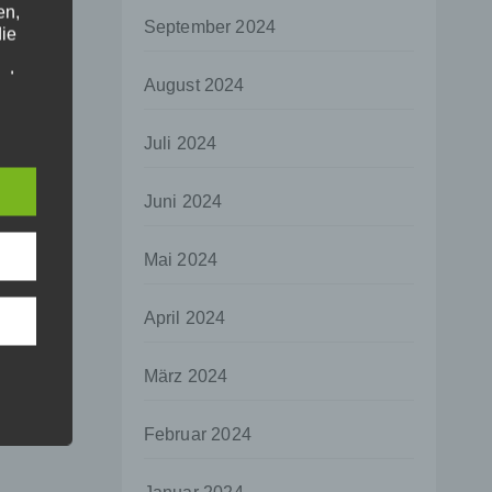
en,
September 2024
die
oder
August 2024
tung.
Juli 2024
er
Juni 2024
ung
Mai 2024
April 2024
hen,
März 2024
ng,
essen,
Februar 2024
ser