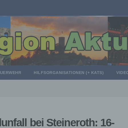
EUERWEHR
HILFSORGANISATIONEN (+ KATS)
VIDE
nfall bei Steineroth: 16-