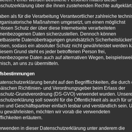
rfahrer flüchten
Zwei Jahre Ersthelf
schutzerklärung über die ihnen zustehenden Rechte aufgeklärt
olizeikontrolle –
System: Rund 50
aben als für die Verarbeitung Verantwortlicher zahlreiche techn
ähriger nach
Einsätze in der VG
rganisatorische Maßnahmen umgesetzt, um einen möglichst
UG. 2026
2. AUG. 2026
olgung gestoppt
Asbach
nlosen Schutz der über diese Internetseite verarbeiteten
nenbezogenen Daten sicherzustellen. Dennoch können
netbasierte Datenübertragungen grundsätzlich Sicherheitslücke
isen, sodass ein absoluter Schutz nicht gewährleistet werden k
iesem Grund steht es jeder betroffenen Person frei,
nenbezogene Daten auch auf alternativen Wegen, beispielswe
onisch, an uns zu übermitteln.
ffsbestimmungen
atenschutzerklärung beruht auf den Begrifflichkeiten, die durch
äischen Richtlinien- und Verordnungsgeber beim Erlass der
schutz-Grundverordnung (DS-GVO) verwendet wurden. Unser
schutzerklärung soll sowohl für die Öffentlichkeit als auch für u
n und Geschäftspartner einfach lesbar und verständlich sein.
zu gewährleisten, möchten wir vorab die verwendeten
flichkeiten erläutern.
erwenden in dieser Datenschutzerklärung unter anderem die