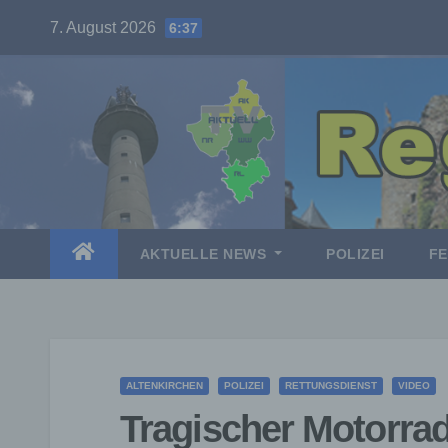
Skip
7. August 2026
6:37
to
content
AKTUELLE NEWS
POLIZEI
F
ALTENKIRCHEN
POLIZEI
RETTUNGSDIENST
VIDEO
Tragischer Motorradu