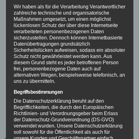
Polizei
Wir haben als für die Verarbeitung Verantwortlicher
zahlreiche technische und organisatorische
Rettungsdienst
Maßnahmen umgesetzt, um einen möglichst
lückenlosen Schutz der über diese Internetseite
verarbeiteten personenbezogenen Daten
Rhein-Lahn
sicherzustellen. Dennoch können Internetbasierte
Datenübertragungen grundsätzlich
Sicherheitslücken aufweisen, sodass ein absoluter
THW
Schutz nicht gewährleistet werden kann. Aus
diesem Grund steht es jeder betroffenen Person
Veranstaltungen
frei, personenbezogene Daten auch auf
alternativen Wegen, beispielsweise telefonisch, an
uns zu übermitteln.
Video
Begriffsbestimmungen
Westerwald
Die Datenschutzerklärung beruht auf den
Begrifflichkeiten, die durch den Europäischen
Richtlinien- und Verordnungsgeber beim Erlass
Zoll
der Datenschutz-Grundverordnung (DS-GVO)
verwendet wurden. Unsere Datenschutzerklärung
soll sowohl für die Öffentlichkeit als auch für
unsere Kunden und Geschäftspartner einfach