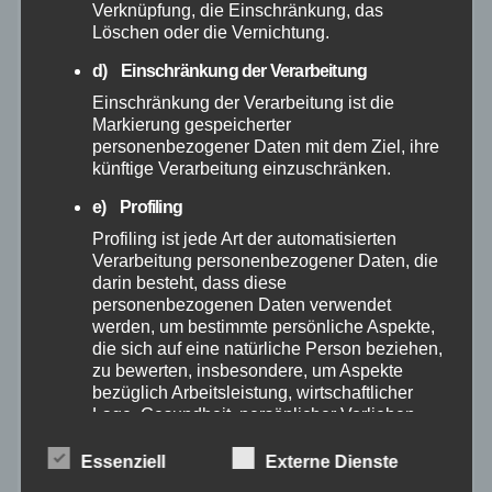
Verknüpfung, die Einschränkung, das
Löschen oder die Vernichtung.
April 2025
d) Einschränkung der Verarbeitung
März 2025
Einschränkung der Verarbeitung ist die
Markierung gespeicherter
personenbezogener Daten mit dem Ziel, ihre
Februar 2025
künftige Verarbeitung einzuschränken.
e) Profiling
Januar 2025
Profiling ist jede Art der automatisierten
Verarbeitung personenbezogener Daten, die
Dezember 2024
darin besteht, dass diese
personenbezogenen Daten verwendet
November 2024
werden, um bestimmte persönliche Aspekte,
die sich auf eine natürliche Person beziehen,
zu bewerten, insbesondere, um Aspekte
Oktober 2024
bezüglich Arbeitsleistung, wirtschaftlicher
Lage, Gesundheit, persönlicher Vorlieben,
Interessen, Zuverlässigkeit, Verhalten,
September 2024
Aufenthaltsort oder Ortswechsel dieser
Essenziell
Externe Dienste
natürlichen Person zu analysieren oder