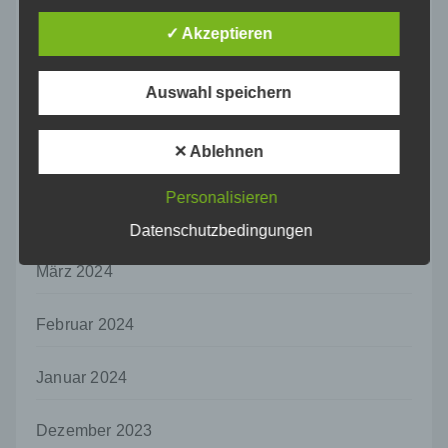
August 2024
vorherzusagen.
✓ Akzeptieren
f) Pseudonymisierung
Juli 2024
Pseudonymisierung ist die Verarbeitung
Auswahl speichern
personenbezogener Daten in einer Weise,
Juni 2024
auf welche die personenbezogenen Daten
ohne Hinzuziehung zusätzlicher
✕ Ablehnen
Informationen nicht mehr einer spezifischen
Mai 2024
betroffenen Person zugeordnet werden
können, sofern diese zusätzlichen
Personalisieren
Informationen gesondert aufbewahrt werden
April 2024
Datenschutzbedingungen
und technischen und organisatorischen
Maßnahmen unterliegen, die gewährleisten,
März 2024
dass die personenbezogenen Daten nicht
einer identifizierten oder identifizierbaren
natürlichen Person zugewiesen werden.
Februar 2024
g) Verantwortlicher oder für die Verarbeitung
Verantwortlicher
Januar 2024
Verantwortlicher oder für die Verarbeitung
Verantwortlicher ist die natürliche oder
Dezember 2023
juristische Person, Behörde, Einrichtung