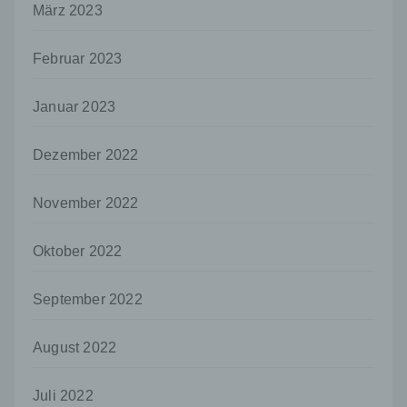
Person, Behörde, Einrichtung oder andere
März 2023
Stelle, der personenbezogene Daten
offengelegt werden, unabhängig davon, ob
Februar 2023
es sich bei ihr um einen Dritten handelt oder
nicht. Behörden, die im Rahmen eines
bestimmten Untersuchungsauftrags nach
Januar 2023
dem Unionsrecht oder dem Recht der
Mitgliedstaaten möglicherweise
personenbezogene Daten erhalten, gelten
Dezember 2022
jedoch nicht als Empfänger.
j) Dritter
November 2022
Dritter ist eine natürliche oder juristische
Person, Behörde, Einrichtung oder andere
Oktober 2022
Stelle außer der betroffenen Person, dem
Verantwortlichen, dem Auftragsverarbeiter
September 2022
und den Personen, die unter der
unmittelbaren Verantwortung des
Verantwortlichen oder des
August 2022
Auftragsverarbeiters befugt sind, die
personenbezogenen Daten zu verarbeiten.
Juli 2022
k) Einwilligung