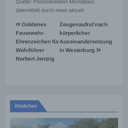
Quelle: Polizeidirektion Montabaur,
übermittelt durch news aktuell
Beitragsnavigation
Goldenes
Zeugenaufruf nach
Feuerwehr-
körperlicher
Ehrenzeichen für
Auseinandersetzung
Wehrführer
in Westerburg
Norbert Jentzig
Ähnliches