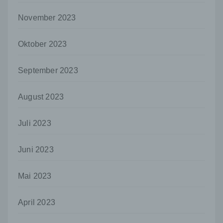
oder andere Stelle, die allein oder
gemeinsam mit anderen über die Zwecke
November 2023
und Mittel der Verarbeitung von
personenbezogenen Daten entscheidet.
Sind die Zwecke und Mittel dieser
Oktober 2023
Verarbeitung durch das Unionsrecht oder
das Recht der Mitgliedstaaten vorgegeben,
September 2023
so kann der Verantwortliche
beziehungsweise können die bestimmten
Kriterien seiner Benennung nach dem
August 2023
Unionsrecht oder dem Recht der
Mitgliedstaaten vorgesehen werden.
Juli 2023
h) Auftragsverarbeiter
Auftragsverarbeiter ist eine natürliche oder
Juni 2023
juristische Person, Behörde, Einrichtung
oder andere Stelle, die personenbezogene
Daten im Auftrag des Verantwortlichen
Mai 2023
verarbeitet.
April 2023
i) Empfänger
Empfänger ist eine natürliche oder juristische