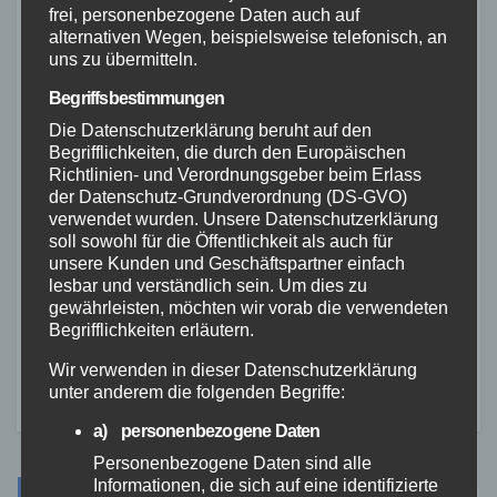
Rollerfahrer flüchten vor
frei, personenbezogene Daten auch auf
alternativen Wegen, beispielsweise telefonisch, an
Polizeikontrolle – 16-Jähriger
uns zu übermitteln.
nach Verfolgung gestoppt
3. AUG. 2026
Begriffsbestimmungen
Die Datenschutzerklärung beruht auf den
Begrifflichkeiten, die durch den Europäischen
Richtlinien- und Verordnungsgeber beim Erlass
der Datenschutz-Grundverordnung (DS-GVO)
verwendet wurden. Unsere Datenschutzerklärung
soll sowohl für die Öffentlichkeit als auch für
FEUERWEHR
NEUWIED
RETTUNGSDIENST
unsere Kunden und Geschäftspartner einfach
Zwei Jahre Ersthelfer-System:
lesbar und verständlich sein. Um dies zu
Rund 50 Einsätze in der VG
gewährleisten, möchten wir vorab die verwendeten
Asbach
Begrifflichkeiten erläutern.
2. AUG. 2026
Wir verwenden in dieser Datenschutzerklärung
unter anderem die folgenden Begriffe:
a) personenbezogene Daten
Personenbezogene Daten sind alle
Informationen, die sich auf eine identifizierte