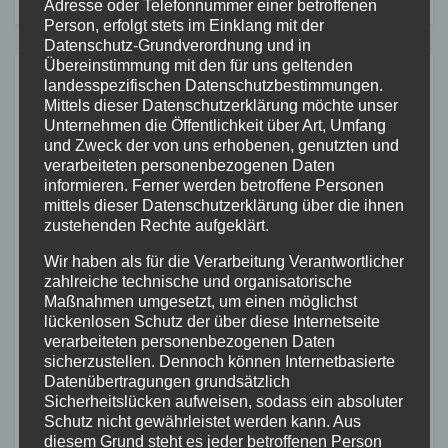
Adresse oder Telefonnummer einer betroffenen
Person, erfolgt stets im Einklang mit der
Datenschutz-Grundverordnung und in
Übereinstimmung mit den für uns geltenden
landesspezifischen Datenschutzbestimmungen.
Ähnliches
Mittels dieser Datenschutzerklärung möchte unser
Unternehmen die Öffentlichkeit über Art, Umfang
und Zweck der von uns erhobenen, genutzten und
verarbeiteten personenbezogenen Daten
FEUERWEHR
POLIZEI
RETTUNGSDIENST
THW
informieren. Ferner werden betroffene Personen
mittels dieser Datenschutzerklärung über die ihnen
WESTERWALD
zustehenden Rechte aufgeklärt.
Großbrand zerstört
Gewerbeimmobilie in Siershahn
Wir haben als für die Verarbeitung Verantwortlicher
zahlreiche technische und organisatorische
– Millionenschaden entstanden
Maßnahmen umgesetzt, um einen möglichst
3. AUG. 2026
lückenlosen Schutz der über diese Internetseite
verarbeiteten personenbezogenen Daten
sicherzustellen. Dennoch können Internetbasierte
Datenübertragungen grundsätzlich
Sicherheitslücken aufweisen, sodass ein absoluter
Schutz nicht gewährleistet werden kann. Aus
diesem Grund steht es jeder betroffenen Person
MAYEN-KOBLENZ
POLIZEI