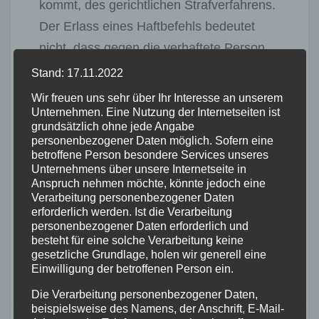
kommt, des gerichtlichen Strafverfahrens.
Der Erlass eines Haftbefehls bedeutet
nicht, dass gegen die verhaftete Person
bereits der Tatnachweis erbracht ist. Vor
Stand: 17.11.2022
einer rechtskräftigen Verurteilung gilt
Wir freuen uns sehr über Ihr Interesse an unserem
vielmehr die Unschuldsvermutung für den
Unternehmen. Eine Nutzung der Internetseiten ist
grundsätzlich ohne jede Angabe
Beschuldigten.
personenbezogener Daten möglich. Sofern eine
betroffene Person besondere Services unseres
(PM StA KO, red [LW])
Unternehmens über unsere Internetseite in
Anspruch nehmen möchte, könnte jedoch eine
Verarbeitung personenbezogener Daten
Beitragsnavigation
Pferd geht in
Fataler Unfall auf
erforderlich werden. Ist die Verarbeitung
Gemünden durch
der B 54: Fahrer
personenbezogener Daten erforderlich und
besteht für eine solche Verarbeitung keine
– Drei Frauen
stirbt bei Kollision
gesetzliche Grundlage, holen wir generell eine
verletzt
Einwilligung der betroffenen Person ein.
Die Verarbeitung personenbezogener Daten,
beispielsweise des Namens, der Anschrift, E-Mail-