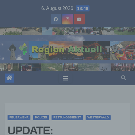
Skip
6. August 2026
18:48
to
content
FEUERWEHR
POLIZEI
RETTUNGSDIENST
WESTERWALD
UPDATE: