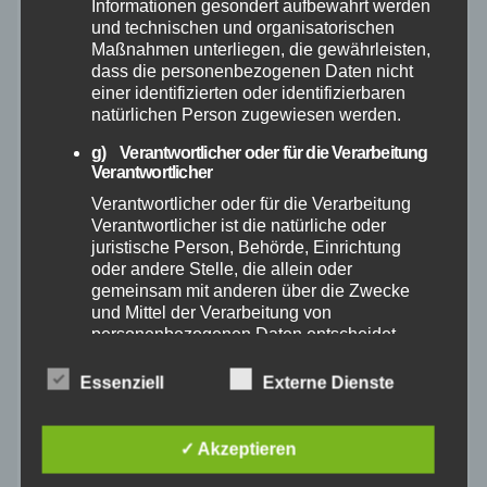
Informationen gesondert aufbewahrt werden
April 2026
und technischen und organisatorischen
Maßnahmen unterliegen, die gewährleisten,
dass die personenbezogenen Daten nicht
März 2026
einer identifizierten oder identifizierbaren
natürlichen Person zugewiesen werden.
Februar 2026
g) Verantwortlicher oder für die Verarbeitung
Verantwortlicher
Januar 2026
Verantwortlicher oder für die Verarbeitung
Verantwortlicher ist die natürliche oder
Dezember 2025
juristische Person, Behörde, Einrichtung
oder andere Stelle, die allein oder
gemeinsam mit anderen über die Zwecke
November 2025
und Mittel der Verarbeitung von
personenbezogenen Daten entscheidet.
Sind die Zwecke und Mittel dieser
Oktober 2025
Verarbeitung durch das Unionsrecht oder
Essenziell
Externe Dienste
das Recht der Mitgliedstaaten vorgegeben,
September 2025
so kann der Verantwortliche
beziehungsweise können die bestimmten
✓ Akzeptieren
Kriterien seiner Benennung nach dem
August 2025
Unionsrecht oder dem Recht der