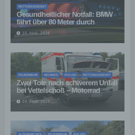
RETTUNGSDIENST
Gesundheitlicher Notfall: BMW
fährt über 80 Meter durch
Vorgärten in Birken-
10. AUG. 2026
Honigsessen
FEUERWEHR
NEUWIED
POLIZEI
RETTUNGSDIENST
Zwei Tote nach schwerem Unfall
bei Vettelschoß – Motorrad
kollidiert mit DRK-Fahrzeug
10. AUG. 2026
ALTENKIRCHEN
FEUERWEHR
POLIZEI