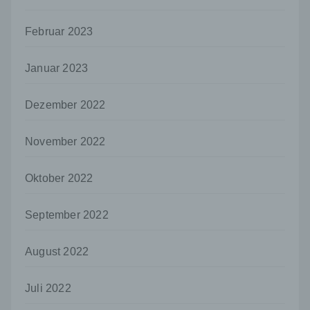
Person, Behörde, Einrichtung oder andere
Stelle, der personenbezogene Daten
offengelegt werden, unabhängig davon, ob
Februar 2023
es sich bei ihr um einen Dritten handelt oder
nicht. Behörden, die im Rahmen eines
Januar 2023
bestimmten Untersuchungsauftrags nach
dem Unionsrecht oder dem Recht der
Mitgliedstaaten möglicherweise
Dezember 2022
personenbezogene Daten erhalten, gelten
jedoch nicht als Empfänger.
November 2022
j) Dritter
Dritter ist eine natürliche oder juristische
Oktober 2022
Person, Behörde, Einrichtung oder andere
Stelle außer der betroffenen Person, dem
Verantwortlichen, dem Auftragsverarbeiter
September 2022
und den Personen, die unter der
unmittelbaren Verantwortung des
August 2022
Verantwortlichen oder des
Auftragsverarbeiters befugt sind, die
personenbezogenen Daten zu verarbeiten.
Juli 2022
k) Einwilligung