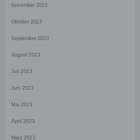
oder andere Stelle, die allein oder
November 2023
gemeinsam mit anderen über die Zwecke
und Mittel der Verarbeitung von
personenbezogenen Daten entscheidet.
Oktober 2023
Sind die Zwecke und Mittel dieser
Verarbeitung durch das Unionsrecht oder
das Recht der Mitgliedstaaten vorgegeben,
September 2023
so kann der Verantwortliche
beziehungsweise können die bestimmten
August 2023
Kriterien seiner Benennung nach dem
Unionsrecht oder dem Recht der
Mitgliedstaaten vorgesehen werden.
Juli 2023
h) Auftragsverarbeiter
Juni 2023
Auftragsverarbeiter ist eine natürliche oder
juristische Person, Behörde, Einrichtung
oder andere Stelle, die personenbezogene
Mai 2023
Daten im Auftrag des Verantwortlichen
verarbeitet.
April 2023
i) Empfänger
Empfänger ist eine natürliche oder juristische
März 2023