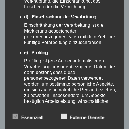
Verknüpfung, die Einschränkung, das
April 2025
Löschen oder die Vernichtung.
d) Einschränkung der Verarbeitung
März 2025
Einschränkung der Verarbeitung ist die
Markierung gespeicherter
Februar 2025
personenbezogener Daten mit dem Ziel, ihre
künftige Verarbeitung einzuschränken.
Januar 2025
e) Profiling
Profiling ist jede Art der automatisierten
Dezember 2024
Verarbeitung personenbezogener Daten, die
darin besteht, dass diese
personenbezogenen Daten verwendet
November 2024
werden, um bestimmte persönliche Aspekte,
die sich auf eine natürliche Person beziehen,
Oktober 2024
zu bewerten, insbesondere, um Aspekte
bezüglich Arbeitsleistung, wirtschaftlicher
Lage, Gesundheit, persönlicher Vorlieben,
September 2024
Interessen, Zuverlässigkeit, Verhalten,
Essenziell
Externe Dienste
Aufenthaltsort oder Ortswechsel dieser
natürlichen Person zu analysieren oder
August 2024