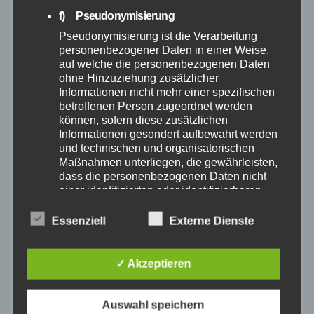
f) Pseudonymisierung
Oktober 2025
Pseudonymisierung ist die Verarbeitung
personenbezogener Daten in einer Weise,
September 2025
auf welche die personenbezogenen Daten
ohne Hinzuziehung zusätzlicher
Informationen nicht mehr einer spezifischen
August 2025
betroffenen Person zugeordnet werden
können, sofern diese zusätzlichen
Informationen gesondert aufbewahrt werden
Juli 2025
und technischen und organisatorischen
Maßnahmen unterliegen, die gewährleisten,
Juni 2025
dass die personenbezogenen Daten nicht
einer identifizierten oder identifizierbaren
natürlichen Person zugewiesen werden.
Mai 2025
Essenziell
Externe Dienste
g) Verantwortlicher oder für die Verarbeitung
Verantwortlicher
April 2025
Verantwortlicher oder für die Verarbeitung
✓ Akzeptieren
Verantwortlicher ist die natürliche oder
März 2025
juristische Person, Behörde, Einrichtung
oder andere Stelle, die allein oder
Auswahl speichern