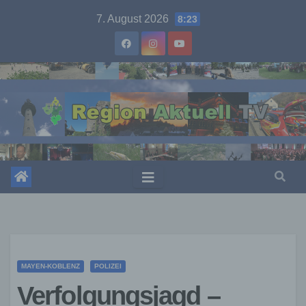
Skip
7. August 2026
8:23
to
content
MAYEN-KOBLENZ
POLIZEI
Verfolgungsjagd –