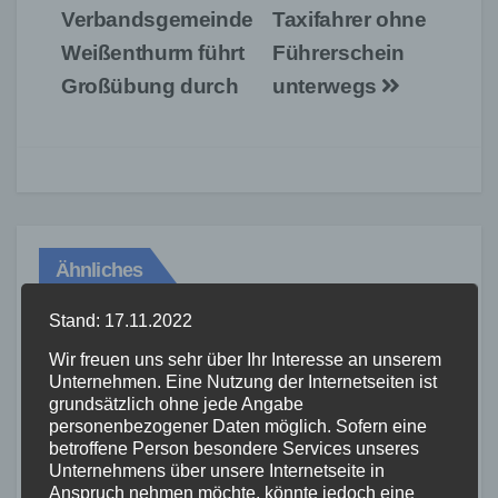
Verbandsgemeinde
Taxifahrer ohne
Weißenthurm führt
Führerschein
Großübung durch
unterwegs
Ähnliches
Stand: 17.11.2022
Wir freuen uns sehr über Ihr Interesse an unserem
FEUERWEHR
POLIZEI
RETTUNGSDIENST
THW
Unternehmen. Eine Nutzung der Internetseiten ist
grundsätzlich ohne jede Angabe
WESTERWALD
Großbrand zerstört
personenbezogener Daten möglich. Sofern eine
betroffene Person besondere Services unseres
Gewerbeimmobilie in Siershahn
Unternehmens über unsere Internetseite in
– Millionenschaden entstanden
Anspruch nehmen möchte, könnte jedoch eine