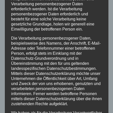
3. AUG. 2026
Verarbeitung personenbezogener Daten
erforderlich werden. Ist die Verarbeitung
personenbezogener Daten erforderlich und
besteht für eine solche Verarbeitung keine
gesetzliche Grundlage, holen wir generell eine
Einwilligung der betroffenen Person ein.
MAYEN-KOBLENZ
POLIZEI
Die Verarbeitung personenbezogener Daten,
Rollerfahrer flüchten vor
beispielsweise des Namens, der Anschrift, E-Mail-
Polizeikontrolle – 16-Jähriger
Adresse oder Telefonnummer einer betroffenen
nach Verfolgung gestoppt
Person, erfolgt stets im Einklang mit der
3. AUG. 2026
Datenschutz-Grundverordnung und in
Übereinstimmung mit den für uns geltenden
landesspezifischen Datenschutzbestimmungen.
Mittels dieser Datenschutzerklärung möchte unser
Unternehmen die Öffentlichkeit über Art, Umfang
und Zweck der von uns erhobenen, genutzten und
ALTENKIRCHEN
FEUERWEHR
POLIZEI
verarbeiteten personenbezogenen Daten
RETTUNGSDIENST
informieren. Ferner werden betroffene Personen
Rauchentwicklung hinter
mittels dieser Datenschutzerklärung über die ihnen
zustehenden Rechte aufgeklärt.
leerstehendem Gebäude sorgt
für Feuerwehreinsatz
Wir haben als für die Verarbeitung Verantwortlicher