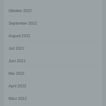
nicht. Behörden, die im Rahmen eines
bestimmten Untersuchungsauftrags nach
Oktober 2022
dem Unionsrecht oder dem Recht der
Mitgliedstaaten möglicherweise
personenbezogene Daten erhalten, gelten
September 2022
jedoch nicht als Empfänger.
j) Dritter
August 2022
Dritter ist eine natürliche oder juristische
Person, Behörde, Einrichtung oder andere
Juli 2022
Stelle außer der betroffenen Person, dem
Verantwortlichen, dem Auftragsverarbeiter
und den Personen, die unter der
Juni 2022
unmittelbaren Verantwortung des
Verantwortlichen oder des
Mai 2022
Auftragsverarbeiters befugt sind, die
personenbezogenen Daten zu verarbeiten.
April 2022
k) Einwilligung
Einwilligung ist jede von der betroffenen
Person freiwillig für den bestimmten Fall in
März 2022
informierter Weise und unmissverständlich