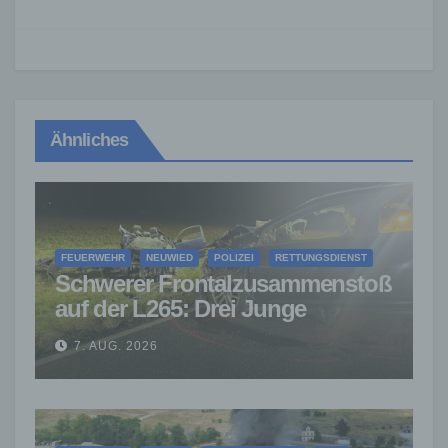
Ähnliches
FEUERWEHR
NEUWIED
POLIZEI
RETTUNGSDIENST
Schwerer Frontalzusammenstoß
auf der L265: Drei Junge
Menschen sterben
7. AUG. 2026