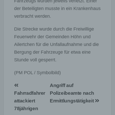
Fahrzeugs wurden jeweils verletzt. Einer
der Beteiligten musste in ein Krankenhaus
verbracht werden.
Die Strecke wurde durch die Freiwillige
Feuerwehr der Gemeinden Höhn und
Ailertchen für die Unfallaufnahme und die
Bergung der Fahrzeuge für etwa eine
Stunde voll gesperrt.
(PM POL / Symbolbild)
Beitragsnavigation
Angriff auf
Fahrradfahrer
Polizeibeamte nach
attackiert
Ermittlungstätigkeit
78jährigen