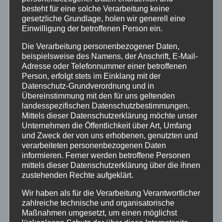
Feuerwehr
besteht für eine solche Verarbeitung keine
gesetzliche Grundlage, holen wir generell eine
Einwilligung der betroffenen Person ein.
Hilfsorganisationen
Die Verarbeitung personenbezogener Daten,
beispielsweise des Namens, der Anschrift, E-Mail-
Mayen-Koblenz
Adresse oder Telefonnummer einer betroffenen
Person, erfolgt stets im Einklang mit der
Neuwied
Datenschutz-Grundverordnung und in
Übereinstimmung mit den für uns geltenden
landesspezifischen Datenschutzbestimmungen.
Polizei
Mittels dieser Datenschutzerklärung möchte unser
Unternehmen die Öffentlichkeit über Art, Umfang
und Zweck der von uns erhobenen, genutzten und
Rettungsdienst
verarbeiteten personenbezogenen Daten
informieren. Ferner werden betroffene Personen
Rhein-Lahn
mittels dieser Datenschutzerklärung über die ihnen
zustehenden Rechte aufgeklärt.
THW
Wir haben als für die Verarbeitung Verantwortlicher
zahlreiche technische und organisatorische
Maßnahmen umgesetzt, um einen möglichst
Veranstaltungen