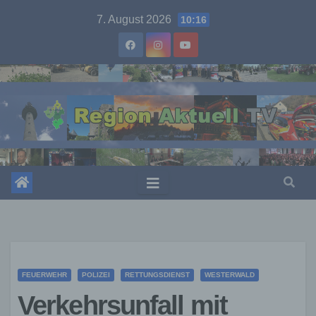
Skip
7. August 2026
10:16
to
content
FEUERWEHR
POLIZEI
RETTUNGSDIENST
WESTERWALD
Verkehrsunfall mit