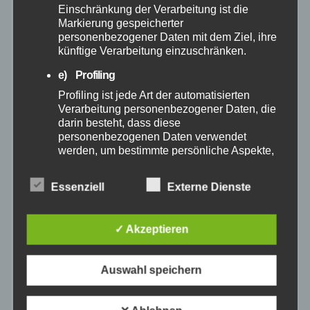
Dezember 2024
Einschränkung der Verarbeitung ist die
Markierung gespeicherter
personenbezogener Daten mit dem Ziel, ihre
November 2024
künftige Verarbeitung einzuschränken.
e) Profiling
Oktober 2024
Profiling ist jede Art der automatisierten
Verarbeitung personenbezogener Daten, die
September 2024
darin besteht, dass diese
personenbezogenen Daten verwendet
werden, um bestimmte persönliche Aspekte,
August 2024
die sich auf eine natürliche Person beziehen,
zu bewerten, insbesondere, um Aspekte
Essenziell
Externe Dienste
Juli 2024
bezüglich Arbeitsleistung, wirtschaftlicher
Lage, Gesundheit, persönlicher Vorlieben,
Interessen, Zuverlässigkeit, Verhalten,
Juni 2024
✓ Akzeptieren
Aufenthaltsort oder Ortswechsel dieser
natürlichen Person zu analysieren oder
vorherzusagen.
Mai 2024
Auswahl speichern
f) Pseudonymisierung
April 2024
Pseudonymisierung ist die Verarbeitung