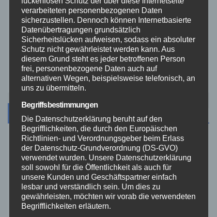
lückenlosen Schutz der über diese Internetseite
verarbeiteten personenbezogenen Daten
Video
sicherzustellen. Dennoch können Internetbasierte
Datenübertragungen grundsätzlich
Sicherheitslücken aufweisen, sodass ein absoluter
Westerwald
Schutz nicht gewährleistet werden kann. Aus
diesem Grund steht es jeder betroffenen Person
frei, personenbezogene Daten auch auf
Zoll
alternativen Wegen, beispielsweise telefonisch, an
uns zu übermitteln.
Begriffsbestimmungen
Archiv
Die Datenschutzerklärung beruht auf den
Begrifflichkeiten, die durch den Europäischen
Richtlinien- und Verordnungsgeber beim Erlass
August 2026
der Datenschutz-Grundverordnung (DS-GVO)
verwendet wurden. Unsere Datenschutzerklärung
soll sowohl für die Öffentlichkeit als auch für
Juli 2026
unsere Kunden und Geschäftspartner einfach
lesbar und verständlich sein. Um dies zu
Juni 2026
gewährleisten, möchten wir vorab die verwendeten
Begrifflichkeiten erläutern.