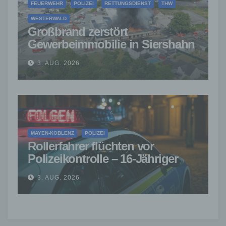
FEUERWEHR
POLIZEI
RETTUNGSDIENST
THW
WESTERWALD
Großbrand zerstört
Gewerbeimmobilie in Siershahn
– Millionenschaden entstanden
3. AUG. 2026
MAYEN-KOBLENZ
POLIZEI
Rollerfahrer flüchten vor
Polizeikontrolle – 16-Jähriger
nach Verfolgung gestoppt
3. AUG. 2026