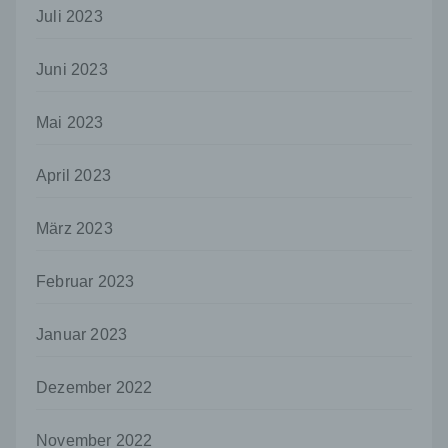
Sind die Zwecke und Mittel dieser
Juli 2023
Verarbeitung durch das Unionsrecht oder
das Recht der Mitgliedstaaten vorgegeben,
so kann der Verantwortliche
Juni 2023
beziehungsweise können die bestimmten
Kriterien seiner Benennung nach dem
Mai 2023
Unionsrecht oder dem Recht der
Mitgliedstaaten vorgesehen werden.
April 2023
h) Auftragsverarbeiter
Auftragsverarbeiter ist eine natürliche oder
März 2023
juristische Person, Behörde, Einrichtung
oder andere Stelle, die personenbezogene
Daten im Auftrag des Verantwortlichen
Februar 2023
verarbeitet.
i) Empfänger
Januar 2023
Empfänger ist eine natürliche oder juristische
Person, Behörde, Einrichtung oder andere
Dezember 2022
Stelle, der personenbezogene Daten
offengelegt werden, unabhängig davon, ob
es sich bei ihr um einen Dritten handelt oder
November 2022