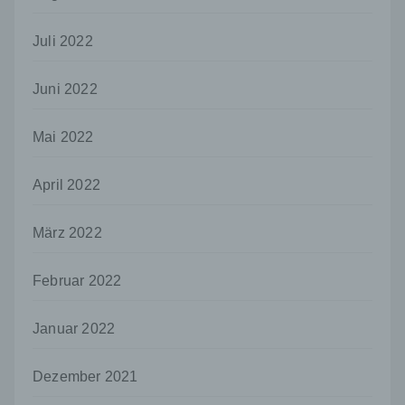
Mitgliedstaaten möglicherweise
personenbezogene Daten erhalten, gelten
Juli 2022
jedoch nicht als Empfänger.
j) Dritter
Juni 2022
Dritter ist eine natürliche oder juristische
Person, Behörde, Einrichtung oder andere
Mai 2022
Stelle außer der betroffenen Person, dem
Verantwortlichen, dem Auftragsverarbeiter
und den Personen, die unter der
April 2022
unmittelbaren Verantwortung des
Verantwortlichen oder des
Auftragsverarbeiters befugt sind, die
März 2022
personenbezogenen Daten zu verarbeiten.
k) Einwilligung
Februar 2022
Einwilligung ist jede von der betroffenen
Person freiwillig für den bestimmten Fall in
Januar 2022
informierter Weise und unmissverständlich
abgegebene Willensbekundung in Form
Dezember 2021
einer Erklärung oder einer sonstigen
eindeutigen bestätigenden Handlung, mit der