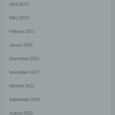
so kann der Verantwortliche
April 2023
beziehungsweise können die bestimmten
Kriterien seiner Benennung nach dem
März 2023
Unionsrecht oder dem Recht der
Mitgliedstaaten vorgesehen werden.
Februar 2023
h) Auftragsverarbeiter
Auftragsverarbeiter ist eine natürliche oder
juristische Person, Behörde, Einrichtung
Januar 2023
oder andere Stelle, die personenbezogene
Daten im Auftrag des Verantwortlichen
Dezember 2022
verarbeitet.
i) Empfänger
November 2022
Empfänger ist eine natürliche oder juristische
Person, Behörde, Einrichtung oder andere
Oktober 2022
Stelle, der personenbezogene Daten
offengelegt werden, unabhängig davon, ob
es sich bei ihr um einen Dritten handelt oder
September 2022
nicht. Behörden, die im Rahmen eines
bestimmten Untersuchungsauftrags nach
dem Unionsrecht oder dem Recht der
August 2022