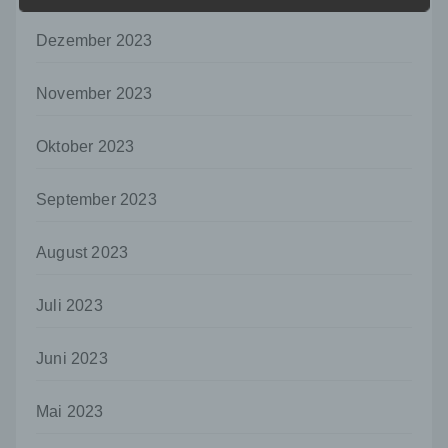
Informationen nicht mehr einer spezifischen
betroffenen Person zugeordnet werden
Dezember 2023
können, sofern diese zusätzlichen
Informationen gesondert aufbewahrt werden
November 2023
und technischen und organisatorischen
Maßnahmen unterliegen, die gewährleisten,
dass die personenbezogenen Daten nicht
Oktober 2023
einer identifizierten oder identifizierbaren
natürlichen Person zugewiesen werden.
September 2023
g) Verantwortlicher oder für die Verarbeitung
Verantwortlicher
August 2023
Verantwortlicher oder für die Verarbeitung
Verantwortlicher ist die natürliche oder
juristische Person, Behörde, Einrichtung
Juli 2023
oder andere Stelle, die allein oder
gemeinsam mit anderen über die Zwecke
Juni 2023
und Mittel der Verarbeitung von
personenbezogenen Daten entscheidet.
Sind die Zwecke und Mittel dieser
Mai 2023
Verarbeitung durch das Unionsrecht oder
das Recht der Mitgliedstaaten vorgegeben,