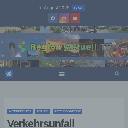
Skip
7. August 2026
12:46
to
content
ALTENKIRCHEN
POLIZEI
RETTUNGSDIENST
Verkehrsunfall