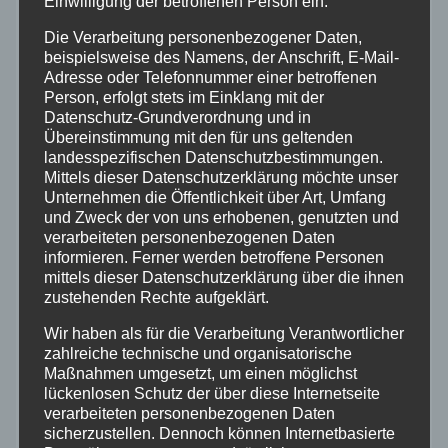
Einwilligung der betroffenen Person ein.
Neuwied
Die Verarbeitung personenbezogener Daten,
beispielsweise des Namens, der Anschrift, E-Mail-
Polizei
Adresse oder Telefonnummer einer betroffenen
Person, erfolgt stets im Einklang mit der
Rettungsdienst
Datenschutz-Grundverordnung und in
Übereinstimmung mit den für uns geltenden
landesspezifischen Datenschutzbestimmungen.
Rhein-Lahn
Mittels dieser Datenschutzerklärung möchte unser
Unternehmen die Öffentlichkeit über Art, Umfang
und Zweck der von uns erhobenen, genutzten und
THW
verarbeiteten personenbezogenen Daten
informieren. Ferner werden betroffene Personen
Veranstaltungen
mittels dieser Datenschutzerklärung über die ihnen
zustehenden Rechte aufgeklärt.
Video
Wir haben als für die Verarbeitung Verantwortlicher
zahlreiche technische und organisatorische
Maßnahmen umgesetzt, um einen möglichst
Westerwald
lückenlosen Schutz der über diese Internetseite
verarbeiteten personenbezogenen Daten
Zoll
sicherzustellen. Dennoch können Internetbasierte