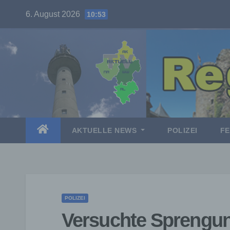
Skip
6. August 2026
10:53
to
content
AKTUELLE NEWS
POLIZEI
F
POLIZEI
Versuchte Sprengu