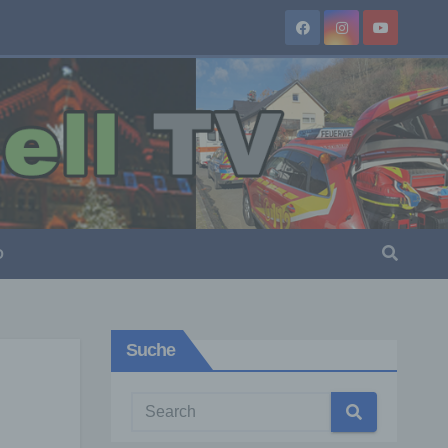
O
Suche