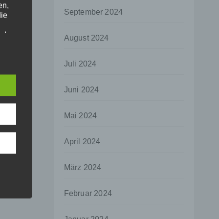
en,
September 2024
die
oder
August 2024
tung.
Juli 2024
er
Juni 2024
ung
Mai 2024
April 2024
hen,
März 2024
ng,
essen,
Februar 2024
ser