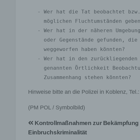
   - Wer hat die Tat beobachtet bzw. kann Hinweise zu den Tätern und 

     möglichen Fluchtumständen geben?

   - Wer hat in der näheren Umgebung abgestellte Fahrzeuge bemerkt 

     oder Gegenstände gefunden, die der oder die Täter verloren oder 

     weggeworfen haben könnten?

   - Wer hat in den zurückliegenden Stunden und Tagen im Umfeld der 

     genannten Örtlichkeit Beobachtungen gemacht, die mit der Tat in 

     Zusammenhang stehen könnten?
Hinweise bitte an die Polizei in Koblenz, Tel.
(PM POL / Symbolbild)
Beitragsnavigation
Kontrollmaßnahmen zur Bekämpfung 
Einbruchskriminalität