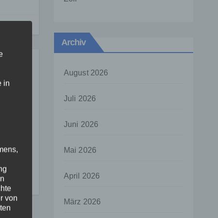
Archiv
e
August 2026
 in
Juli 2026
Juni 2026
dem
mens,
Mai 2026
ng
April 2026
en
chte
r von
März 2026
ten