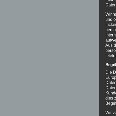
Daten
Wir h
und o
lücke
perso
Inter
aufwe
Aus d
perso
telef
Begri
Die D
Europ
Daten
Daten
Kunde
dies 
Begrif
Wir v