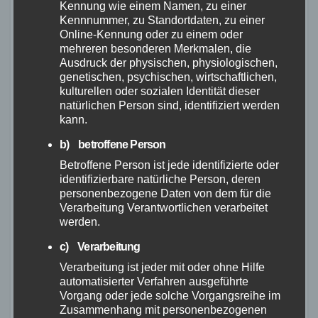
Kennung wie einem Namen, zu einer
Kennnummer, zu Standortdaten, zu einer
Online-Kennung oder zu einem oder
mehreren besonderen Merkmalen, die
Ausdruck der physischen, physiologischen,
FEUERWEHR
NEUWIED
POLIZEI
RETTUNGSDIENST
Flächenbrand bei Oberdreis:
genetischen, psychischen, wirtschaftlichen,
kulturellen oder sozialen Identität dieser
Feuerwehr verhindert
natürlichen Person sind, identifiziert werden
Übergreifen auf Waldgebiet
kann.
7. AUG. 2026
b) betroffene Person
Betroffene Person ist jede identifizierte oder
identifizierbare natürliche Person, deren
personenbezogene Daten von dem für die
Verarbeitung Verantwortlichen verarbeitet
werden.
FEUERWEHR
NEUWIED
POLIZEI
Waldbrand bei Leutesdorf
c) Verarbeitung
schnell gelöscht – Feuerwehr
Verarbeitung ist jeder mit oder ohne Hilfe
warnt vor erhöhter Brandgefahr
automatisierter Verfahren ausgeführte
7. AUG. 2026
Vorgang oder jede solche Vorgangsreihe im
Zusammenhang mit personenbezogenen