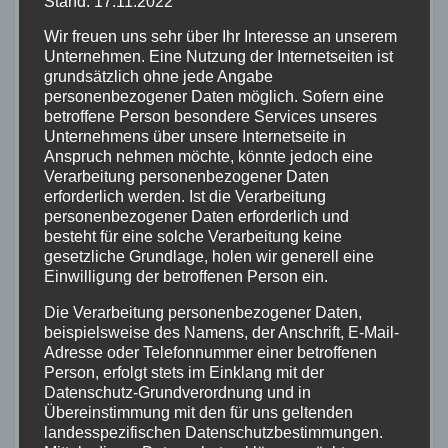
Stand: 17.11.2022
Erfahrung gehandelt.
Wir freuen uns sehr über Ihr Interesse an unserem
Unternehmen. Eine Nutzung der Internetseiten ist
Im letzten Wort sagte Rausch leise:
grundsätzlich ohne jede Angabe
„Menschen machen Fehler. Dieser war
personenbezogener Daten möglich. Sofern eine
betroffene Person besondere Services unseres
nicht gut. Ich werde es mir zur Aufgabe
Unternehmens über unsere Internetseite in
machen, mich der Drogenprävention zu
Anspruch nehmen möchte, könnte jedoch eine
Verarbeitung personenbezogener Daten
widmen.“
erforderlich werden. Ist die Verarbeitung
personenbezogener Daten erforderlich und
Den Abschluss gestaltete Helmut Groß,
besteht für eine solche Verarbeitung keine
gesetzliche Grundlage, holen wir generell eine
stellvertretender Direktor des
Einwilligung der betroffenen Person ein.
Amtsgerichts, mit einem Publikumsvotum:
Die Verarbeitung personenbezogener Daten,
Geldstrafe, Bewährung oder
beispielsweise des Namens, der Anschrift, E-Mail-
Freiheitsstrafe? Das Ergebnis zeigte, was
Adresse oder Telefonnummer einer betroffenen
Person, erfolgt stets im Einklang mit der
die Justiz täglich erlebt: Die Entscheidung
Datenschutz-Grundverordnung und in
ist selten einfach – und das Publikum war
Übereinstimmung mit den für uns geltenden
landesspezifischen Datenschutzbestimmungen.
gespalten.