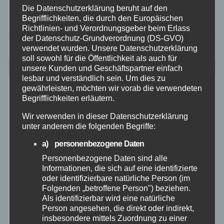
Die Datenschutzerklärung beruht auf den
auf der B258
Begrifflichkeiten, die durch den Europäischen
Richtlinien- und Verordnungsgeber beim Erlass
der Datenschutz-Grundverordnung (DS-GVO)
verwendet wurden. Unsere Datenschutzerklärung
soll sowohl für die Öffentlichkeit als auch für
unsere Kunden und Geschäftspartner einfach
lesbar und verständlich sein. Um dies zu
gewährleisten, möchten wir vorab die verwendeten
Ähnliches
Begrifflichkeiten erläutern.
Wir verwenden in dieser Datenschutzerklärung
unter anderem die folgenden Begriffe:
ALTENKIRCHEN
FEUERWEHR
POLIZEI
a) personenbezogene Daten
RETTUNGSDIENST
Personenbezogene Daten sind alle
Containerbrand im
Informationen, die sich auf eine identifizierte
Industriegebiet Horhausen:
oder identifizierbare natürliche Person (im
Folgenden „betroffene Person") beziehen.
Feuerwehr verhindert weitere
Als identifizierbar wird eine natürliche
7. AUG. 2026
Ausbreitung
Person angesehen, die direkt oder indirekt,
insbesondere mittels Zuordnung zu einer