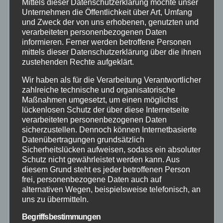
Mittels dieser Datenschutzerklärung möchte unser
Unternehmen die Öffentlichkeit über Art, Umfang
Im Anschluss referierte Jörg Schmitt-Kilian
und Zweck der von uns erhobenen, genutzten und
verarbeiteten personenbezogenen Daten
über sein Engagement in der
informieren. Ferner werden betroffene Personen
Drogenprävention und stellte sein Buch
mittels dieser Datenschutzerklärung über die ihnen
zustehenden Rechte aufgeklärt.
vor. Der Weiße Ring informierte im Foyer
Wir haben als für die Verarbeitung Verantwortlicher
über Opferschutzarbeit, die Zentrale
zahlreiche technische und organisatorische
Präventionsstelle des Polizeipräsidiums
Maßnahmen umgesetzt, um einen möglichst
lückenlosen Schutz der über diese Internetseite
Koblenz stand für Fragen bereit. Ein
verarbeiteten personenbezogenen Daten
Abend, der nachhallt.
sicherzustellen. Dennoch können Internetbasierte
Datenübertragungen grundsätzlich
Sicherheitslücken aufweisen, sodass ein absoluter
(red)
Schutz nicht gewährleistet werden kann. Aus
diesem Grund steht es jeder betroffenen Person
Beitragsnavigation
Aktualisiert:
frei, personenbezogene Daten auch auf
alternativen Wegen, beispielsweise telefonisch, an
Frontalzusammenstoß
Waldbrand bei
uns zu übermitteln.
bei Mendig: Zwei
Friesenhagen
Begriffsbestimmungen
Verletzte nach Unfall
unter Kontrolle