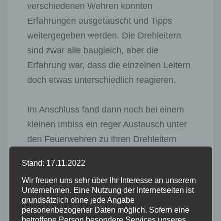
verschiedenen Wehren konnten
Erfahrungen ausgetauscht und Tipps
weitergegeben werden. Die Drehleitern
sind zwar alle baugleich, aber die
Erfahrung war, dass die einzelnen Leitern
doch etwas unterschiedlich reagieren.
Im Anschluss fand dann noch bei einem
kleinen Imbiss ein reger Austausch unter
den Feuerwehren zu ihren Drehleitern
statt. Dabei wurde auch vereinbart, dass
Stand: 17.11.2022
es sich nicht um ein einmaliges Treffen
Wir freuen uns sehr über Ihr Interesse an unserem
handeln sollte, sondern es wurde bereits
Unternehmen. Eine Nutzung der Internetseiten ist
abgesprochen, sich im nächsten Jahr bei
grundsätzlich ohne jede Angabe
personenbezogener Daten möglich. Sofern eine
der Feuerwehr Hachenburg erneut zum
betroffene Person besondere Services unseres