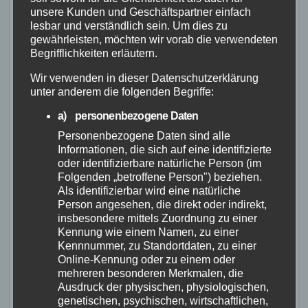
Industriegebiet Horhausen:
unsere Kunden und Geschäftspartner einfach
lesbar und verständlich sein. Um dies zu
Feuerwehr verhindert weitere
gewährleisten, möchten wir vorab die verwendeten
7. AUG. 2026
Ausbreitung
Begrifflichkeiten erläutern.
Wir verwenden in dieser Datenschutzerklärung
unter anderem die folgenden Begriffe:
a) personenbezogene Daten
Personenbezogene Daten sind alle
FEUERWEHR
NEUWIED
POLIZEI
RETTUNGSDIENST
Flächenbrand bei Oberdreis:
Informationen, die sich auf eine identifizierte
oder identifizierbare natürliche Person (im
Feuerwehr verhindert
Folgenden „betroffene Person") beziehen.
Übergreifen auf Waldgebiet
Als identifizierbar wird eine natürliche
7. AUG. 2026
Person angesehen, die direkt oder indirekt,
insbesondere mittels Zuordnung zu einer
Kennung wie einem Namen, zu einer
Kennnummer, zu Standortdaten, zu einer
Online-Kennung oder zu einem oder
mehreren besonderen Merkmalen, die
Ausdruck der physischen, physiologischen,
FEUERWEHR
NEUWIED
POLIZEI
genetischen, psychischen, wirtschaftlichen,