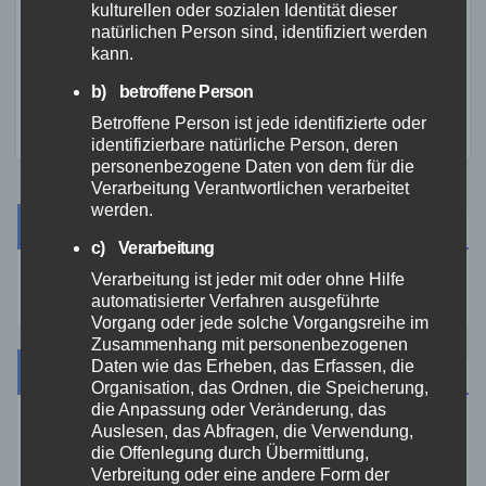
Waldbrand bei Leutesdorf
kulturellen oder sozialen Identität dieser
schnell gelöscht – Feuerwehr
natürlichen Person sind, identifiziert werden
warnt vor erhöhter Brandgefahr
kann.
7. AUG. 2026
b) betroffene Person
Betroffene Person ist jede identifizierte oder
identifizierbare natürliche Person, deren
personenbezogene Daten von dem für die
Verarbeitung Verantwortlichen verarbeitet
werden.
Suche
c) Verarbeitung
Verarbeitung ist jeder mit oder ohne Hilfe
automatisierter Verfahren ausgeführte
Vorgang oder jede solche Vorgangsreihe im
Zusammenhang mit personenbezogenen
Daten wie das Erheben, das Erfassen, die
Kategorien
Organisation, das Ordnen, die Speicherung,
die Anpassung oder Veränderung, das
Auslesen, das Abfragen, die Verwendung,
Aktuelles
die Offenlegung durch Übermittlung,
Verbreitung oder eine andere Form der