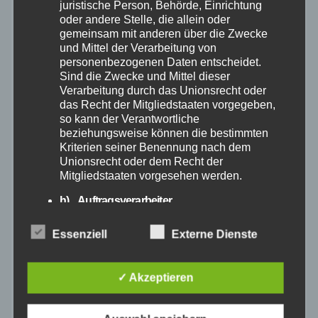
August 2026
juristische Person, Behörde, Einrichtung
oder andere Stelle, die allein oder
gemeinsam mit anderen über die Zwecke
Juli 2026
und Mittel der Verarbeitung von
personenbezogenen Daten entscheidet.
Sind die Zwecke und Mittel dieser
Juni 2026
Verarbeitung durch das Unionsrecht oder
das Recht der Mitgliedstaaten vorgegeben,
Mai 2026
so kann der Verantwortliche
beziehungsweise können die bestimmten
Kriterien seiner Benennung nach dem
April 2026
Unionsrecht oder dem Recht der
Mitgliedstaaten vorgesehen werden.
März 2026
h) Auftragsverarbeiter
Auftragsverarbeiter ist eine natürliche oder
Februar 2026
Essenziell
Externe Dienste
juristische Person, Behörde, Einrichtung
oder andere Stelle, die personenbezogene
Daten im Auftrag des Verantwortlichen
Januar 2026
✓ Akzeptieren
verarbeitet.
i) Empfänger
Dezember 2025