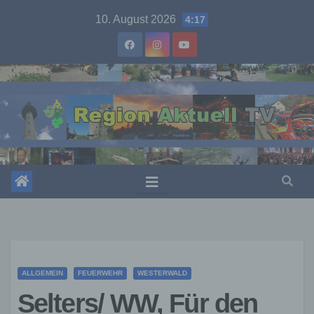
Skip
10. August 2026
4:17
to
content
ALLGEMEIN
FEUERWEHR
WESTERWALD
Selters/ WW, Für den