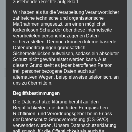
zustehenden Rechte aufgeklärt.
Beitragsnavigation
Wir haben als für die Verarbeitung Verantwortlicher
Montabaur:
zahlreiche technische und organisatorische
Brennender
Verkehrsunfall auf B49
Maßnahmen umgesetzt, um einen möglichst
lückenlosen Schutz der über diese Internetseite
Güterzug in
mit schwerverletzter 25-
verarbeiteten personenbezogenen Daten
Rheinbrohl
jähriger Fahrerin
sicherzustellen. Dennoch können Internetbasierte
Datenübertragungen grundsätzlich
Sicherheitslücken aufweisen, sodass ein absoluter
Schutz nicht gewährleistet werden kann. Aus
diesem Grund steht es jeder betroffenen Person
frei, personenbezogene Daten auch auf
alternativen Wegen, beispielsweise telefonisch, an
uns zu übermitteln.
Ähnliches
Begriffsbestimmungen
Die Datenschutzerklärung beruht auf den
Begrifflichkeiten, die durch den Europäischen
Richtlinien- und Verordnungsgeber beim Erlass
ALTENKIRCHEN
FEUERWEHR
POLIZEI
der Datenschutz-Grundverordnung (DS-GVO)
RETTUNGSDIENST
verwendet wurden. Unsere Datenschutzerklärung
Containerbrand im
soll sowohl für die Öffentlichkeit als auch für