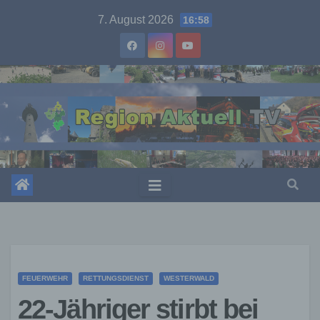
Skip
7. August 2026
16:58
to
content
FEUERWEHR
RETTUNGSDIENST
WESTERWALD
22-Jähriger stirbt bei