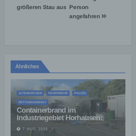
größeren Stau aus
Person
angefahren
Ähnliches
ALTENKIRCHEN
FEUERWEHR
POLIZEI
RETTUNGSDIENST
Containerbrand im
Industriegebiet Horhausen:
Feuerwehr verhindert weitere
7. AUG. 2026
Ausbreitung