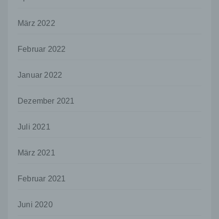
j) Dritter
Dritter ist eine natürliche oder juristische
März 2022
Person, Behörde, Einrichtung oder andere
Stelle außer der betroffenen Person, dem
Februar 2022
Verantwortlichen, dem Auftragsverarbeiter
und den Personen, die unter der
unmittelbaren Verantwortung des
Januar 2022
Verantwortlichen oder des
Auftragsverarbeiters befugt sind, die
personenbezogenen Daten zu verarbeiten.
Dezember 2021
k) Einwilligung
Juli 2021
Einwilligung ist jede von der betroffenen
Person freiwillig für den bestimmten Fall in
informierter Weise und unmissverständlich
März 2021
abgegebene Willensbekundung in Form
einer Erklärung oder einer sonstigen
Februar 2021
eindeutigen bestätigenden Handlung, mit der
die betroffene Person zu verstehen gibt, dass
sie mit der Verarbeitung der sie betreffenden
Juni 2020
personenbezogenen Daten einverstanden
ist.