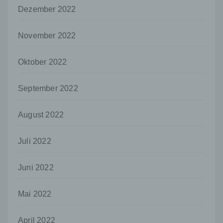
Mitgliedstaaten vorgesehen werden.
Dezember 2022
h) Auftragsverarbeiter
November 2022
Auftragsverarbeiter ist eine natürliche oder
juristische Person, Behörde, Einrichtung
oder andere Stelle, die personenbezogene
Oktober 2022
Daten im Auftrag des Verantwortlichen
verarbeitet.
September 2022
i) Empfänger
Empfänger ist eine natürliche oder juristische
August 2022
Person, Behörde, Einrichtung oder andere
Stelle, der personenbezogene Daten
Juli 2022
offengelegt werden, unabhängig davon, ob
es sich bei ihr um einen Dritten handelt oder
nicht. Behörden, die im Rahmen eines
Juni 2022
bestimmten Untersuchungsauftrags nach
dem Unionsrecht oder dem Recht der
Mitgliedstaaten möglicherweise
Mai 2022
personenbezogene Daten erhalten, gelten
jedoch nicht als Empfänger.
April 2022