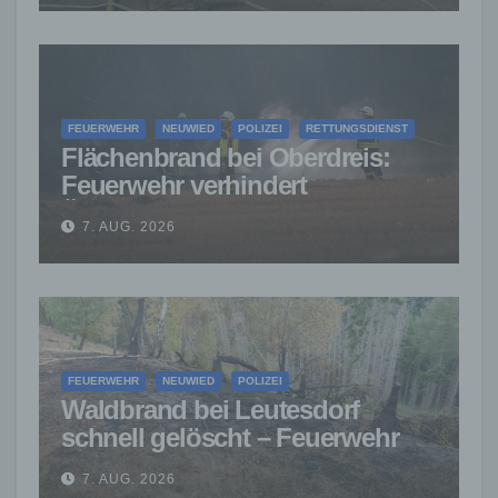
FEUERWEHR
NEUWIED
POLIZEI
RETTUNGSDIENST
Flächenbrand bei Oberdreis:
Feuerwehr verhindert
Übergreifen auf Waldgebiet
7. AUG. 2026
FEUERWEHR
NEUWIED
POLIZEI
Waldbrand bei Leutesdorf
schnell gelöscht – Feuerwehr
warnt vor erhöhter Brandgefahr
7. AUG. 2026