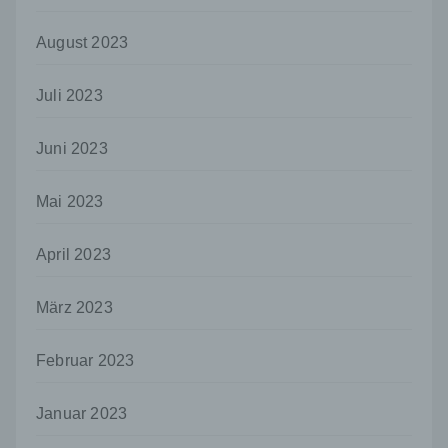
Informationen gesondert aufbewahrt werden
und technischen und organisatorischen
August 2023
Maßnahmen unterliegen, die gewährleisten,
dass die personenbezogenen Daten nicht
einer identifizierten oder identifizierbaren
Juli 2023
natürlichen Person zugewiesen werden.
g) Verantwortlicher oder für die Verarbeitung
Juni 2023
Verantwortlicher
Verantwortlicher oder für die Verarbeitung
Mai 2023
Verantwortlicher ist die natürliche oder
juristische Person, Behörde, Einrichtung
oder andere Stelle, die allein oder
April 2023
gemeinsam mit anderen über die Zwecke
und Mittel der Verarbeitung von
personenbezogenen Daten entscheidet.
März 2023
Sind die Zwecke und Mittel dieser
Verarbeitung durch das Unionsrecht oder
Februar 2023
das Recht der Mitgliedstaaten vorgegeben,
so kann der Verantwortliche
beziehungsweise können die bestimmten
Januar 2023
Kriterien seiner Benennung nach dem
Unionsrecht oder dem Recht der