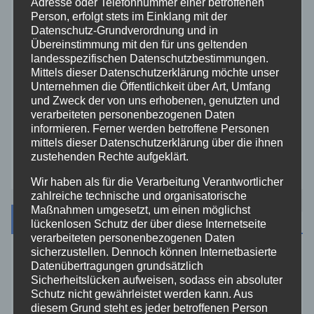
Adresse oder Telefonnummer einer betroffenen
THW
Person, erfolgt stets im Einklang mit der
Datenschutz-Grundverordnung und in
Veranstaltungen
Übereinstimmung mit den für uns geltenden
landesspezifischen Datenschutzbestimmungen.
Mittels dieser Datenschutzerklärung möchte unser
Video
Unternehmen die Öffentlichkeit über Art, Umfang
und Zweck der von uns erhobenen, genutzten und
verarbeiteten personenbezogenen Daten
Westerwald
informieren. Ferner werden betroffene Personen
mittels dieser Datenschutzerklärung über die ihnen
Zoll
zustehenden Rechte aufgeklärt.
Wir haben als für die Verarbeitung Verantwortlicher
zahlreiche technische und organisatorische
Maßnahmen umgesetzt, um einen möglichst
Archiv
lückenlosen Schutz der über diese Internetseite
verarbeiteten personenbezogenen Daten
sicherzustellen. Dennoch können Internetbasierte
August 2026
Datenübertragungen grundsätzlich
Sicherheitslücken aufweisen, sodass ein absoluter
Schutz nicht gewährleistet werden kann. Aus
Juli 2026
diesem Grund steht es jeder betroffenen Person