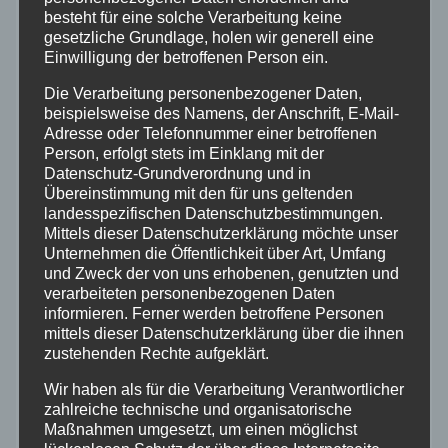
Feuerwehr
besteht für eine solche Verarbeitung keine
gesetzliche Grundlage, holen wir generell eine
Einwilligung der betroffenen Person ein.
Hilfsorganisationen
Die Verarbeitung personenbezogener Daten,
beispielsweise des Namens, der Anschrift, E-Mail-
Mayen-Koblenz
Adresse oder Telefonnummer einer betroffenen
Person, erfolgt stets im Einklang mit der
Neuwied
Datenschutz-Grundverordnung und in
Übereinstimmung mit den für uns geltenden
landesspezifischen Datenschutzbestimmungen.
Polizei
Mittels dieser Datenschutzerklärung möchte unser
Unternehmen die Öffentlichkeit über Art, Umfang
und Zweck der von uns erhobenen, genutzten und
Rettungsdienst
verarbeiteten personenbezogenen Daten
informieren. Ferner werden betroffene Personen
Rhein-Lahn
mittels dieser Datenschutzerklärung über die ihnen
zustehenden Rechte aufgeklärt.
THW
Wir haben als für die Verarbeitung Verantwortlicher
zahlreiche technische und organisatorische
Maßnahmen umgesetzt, um einen möglichst
Veranstaltungen