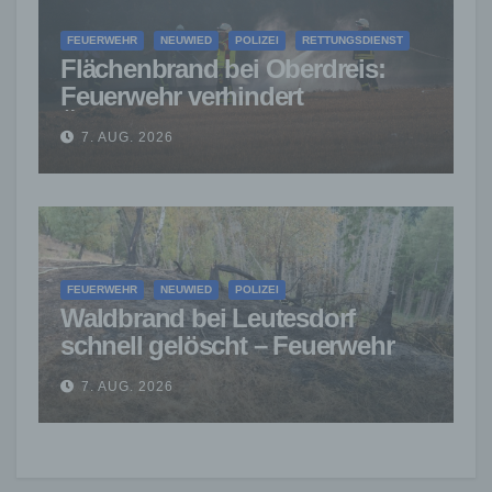
FEUERWEHR
NEUWIED
POLIZEI
RETTUNGSDIENST
Flächenbrand bei Oberdreis:
Feuerwehr verhindert
Übergreifen auf Waldgebiet
7. AUG. 2026
FEUERWEHR
NEUWIED
POLIZEI
Waldbrand bei Leutesdorf
schnell gelöscht – Feuerwehr
warnt vor erhöhter Brandgefahr
7. AUG. 2026