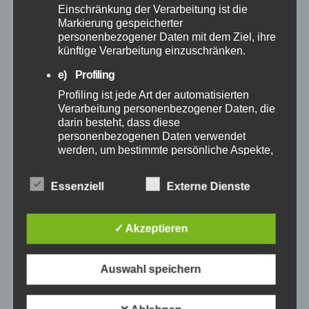
Dezember 2024
Einschränkung der Verarbeitung ist die
Markierung gespeicherter
personenbezogener Daten mit dem Ziel, ihre
November 2024
künftige Verarbeitung einzuschränken.
e) Profiling
Oktober 2024
Profiling ist jede Art der automatisierten
Verarbeitung personenbezogener Daten, die
September 2024
darin besteht, dass diese
personenbezogenen Daten verwendet
werden, um bestimmte persönliche Aspekte,
August 2024
die sich auf eine natürliche Person beziehen,
zu bewerten, insbesondere, um Aspekte
Essenziell
Externe Dienste
Juli 2024
bezüglich Arbeitsleistung, wirtschaftlicher
Lage, Gesundheit, persönlicher Vorlieben,
Interessen, Zuverlässigkeit, Verhalten,
Juni 2024
✓ Akzeptieren
Aufenthaltsort oder Ortswechsel dieser
natürlichen Person zu analysieren oder
vorherzusagen.
Mai 2024
Auswahl speichern
f) Pseudonymisierung
April 2024
Pseudonymisierung ist die Verarbeitung