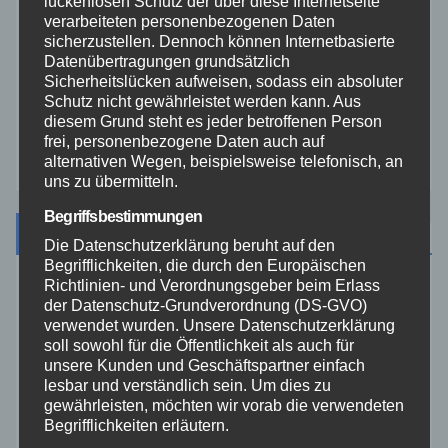
lückenlosen Schutz der über diese Internetseite
verarbeiteten personenbezogenen Daten
Video
sicherzustellen. Dennoch können Internetbasierte
Datenübertragungen grundsätzlich
Sicherheitslücken aufweisen, sodass ein absoluter
Westerwald
Schutz nicht gewährleistet werden kann. Aus
diesem Grund steht es jeder betroffenen Person
frei, personenbezogene Daten auch auf
Zoll
alternativen Wegen, beispielsweise telefonisch, an
uns zu übermitteln.
Begriffsbestimmungen
Archiv
Die Datenschutzerklärung beruht auf den
Begrifflichkeiten, die durch den Europäischen
Richtlinien- und Verordnungsgeber beim Erlass
August 2026
der Datenschutz-Grundverordnung (DS-GVO)
verwendet wurden. Unsere Datenschutzerklärung
soll sowohl für die Öffentlichkeit als auch für
Juli 2026
unsere Kunden und Geschäftspartner einfach
lesbar und verständlich sein. Um dies zu
Juni 2026
gewährleisten, möchten wir vorab die verwendeten
Begrifflichkeiten erläutern.