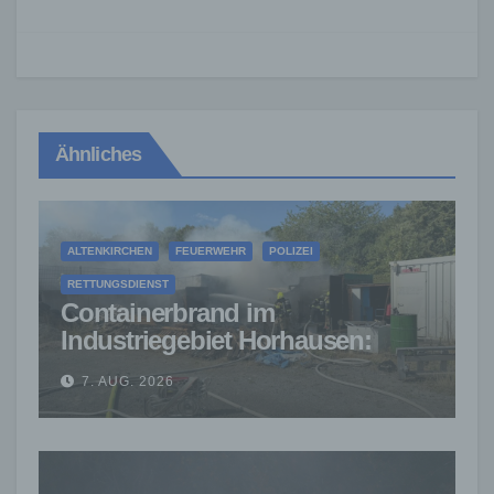
Ähnliches
ALTENKIRCHEN
FEUERWEHR
POLIZEI
RETTUNGSDIENST
Containerbrand im
Industriegebiet Horhausen:
Feuerwehr verhindert weitere
7. AUG. 2026
Ausbreitung