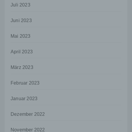
Sind die Zwecke und Mittel dieser
Juli 2023
Verarbeitung durch das Unionsrecht oder
das Recht der Mitgliedstaaten vorgegeben,
so kann der Verantwortliche
Juni 2023
beziehungsweise können die bestimmten
Kriterien seiner Benennung nach dem
Mai 2023
Unionsrecht oder dem Recht der
Mitgliedstaaten vorgesehen werden.
April 2023
h) Auftragsverarbeiter
Auftragsverarbeiter ist eine natürliche oder
März 2023
juristische Person, Behörde, Einrichtung
oder andere Stelle, die personenbezogene
Daten im Auftrag des Verantwortlichen
Februar 2023
verarbeitet.
i) Empfänger
Januar 2023
Empfänger ist eine natürliche oder juristische
Person, Behörde, Einrichtung oder andere
Dezember 2022
Stelle, der personenbezogene Daten
offengelegt werden, unabhängig davon, ob
es sich bei ihr um einen Dritten handelt oder
November 2022