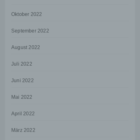
nicht. Behörden, die im Rahmen eines
bestimmten Untersuchungsauftrags nach
Oktober 2022
dem Unionsrecht oder dem Recht der
Mitgliedstaaten möglicherweise
personenbezogene Daten erhalten, gelten
September 2022
jedoch nicht als Empfänger.
j) Dritter
August 2022
Dritter ist eine natürliche oder juristische
Person, Behörde, Einrichtung oder andere
Juli 2022
Stelle außer der betroffenen Person, dem
Verantwortlichen, dem Auftragsverarbeiter
und den Personen, die unter der
Juni 2022
unmittelbaren Verantwortung des
Verantwortlichen oder des
Mai 2022
Auftragsverarbeiters befugt sind, die
personenbezogenen Daten zu verarbeiten.
April 2022
k) Einwilligung
Einwilligung ist jede von der betroffenen
Person freiwillig für den bestimmten Fall in
März 2022
informierter Weise und unmissverständlich