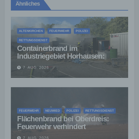
Ähnliches
ALTENKIRCHEN
FEUERWEHR
POLIZEI
RETTUNGSDIENST
Containerbrand im
Industriegebiet Horhausen:
Feuerwehr verhindert weitere
7. AUG. 2026
Ausbreitung
FEUERWEHR
NEUWIED
POLIZEI
RETTUNGSDIENST
Flächenbrand bei Oberdreis:
Feuerwehr verhindert
Übergreifen auf Waldgebiet
7. AUG. 2026