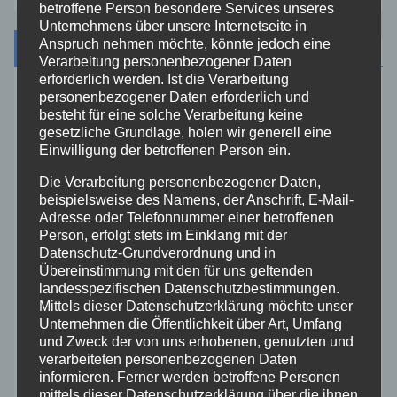
betroffene Person besondere Services unseres
Unternehmens über unsere Internetseite in
Anspruch nehmen möchte, könnte jedoch eine
Kategorien
Verarbeitung personenbezogener Daten
erforderlich werden. Ist die Verarbeitung
personenbezogener Daten erforderlich und
Aktuelles
besteht für eine solche Verarbeitung keine
gesetzliche Grundlage, holen wir generell eine
Einwilligung der betroffenen Person ein.
Allgemein
Die Verarbeitung personenbezogener Daten,
Altenkirchen
beispielsweise des Namens, der Anschrift, E-Mail-
Adresse oder Telefonnummer einer betroffenen
Person, erfolgt stets im Einklang mit der
Bundespolizei
Datenschutz-Grundverordnung und in
Übereinstimmung mit den für uns geltenden
landesspezifischen Datenschutzbestimmungen.
Feuerwehr
Mittels dieser Datenschutzerklärung möchte unser
Unternehmen die Öffentlichkeit über Art, Umfang
Hilfsorganisationen
und Zweck der von uns erhobenen, genutzten und
verarbeiteten personenbezogenen Daten
informieren. Ferner werden betroffene Personen
Mayen-Koblenz
mittels dieser Datenschutzerklärung über die ihnen