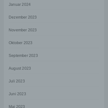
Januar 2024
juristische Person, Behörde, Einrichtung
oder andere Stelle, die allein oder
gemeinsam mit anderen über die Zwecke
Dezember 2023
und Mittel der Verarbeitung von
personenbezogenen Daten entscheidet.
Sind die Zwecke und Mittel dieser
November 2023
Verarbeitung durch das Unionsrecht oder
das Recht der Mitgliedstaaten vorgegeben,
Oktober 2023
so kann der Verantwortliche
beziehungsweise können die bestimmten
Kriterien seiner Benennung nach dem
September 2023
Unionsrecht oder dem Recht der
Mitgliedstaaten vorgesehen werden.
August 2023
h) Auftragsverarbeiter
Auftragsverarbeiter ist eine natürliche oder
Juli 2023
juristische Person, Behörde, Einrichtung
oder andere Stelle, die personenbezogene
Daten im Auftrag des Verantwortlichen
Juni 2023
verarbeitet.
i) Empfänger
Mai 2023