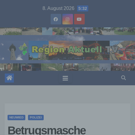
Skip
8. August 2026
5:32
to
content
NEUWIED
POLIZEI
Betrugsmasche