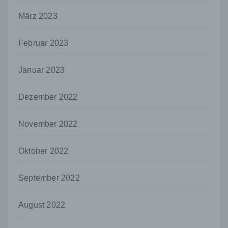
Person, Behörde, Einrichtung oder andere
März 2023
Stelle, der personenbezogene Daten
offengelegt werden, unabhängig davon, ob
es sich bei ihr um einen Dritten handelt oder
Februar 2023
nicht. Behörden, die im Rahmen eines
bestimmten Untersuchungsauftrags nach
dem Unionsrecht oder dem Recht der
Januar 2023
Mitgliedstaaten möglicherweise
personenbezogene Daten erhalten, gelten
Dezember 2022
jedoch nicht als Empfänger.
j) Dritter
November 2022
Dritter ist eine natürliche oder juristische
Person, Behörde, Einrichtung oder andere
Oktober 2022
Stelle außer der betroffenen Person, dem
Verantwortlichen, dem Auftragsverarbeiter
und den Personen, die unter der
September 2022
unmittelbaren Verantwortung des
Verantwortlichen oder des
Auftragsverarbeiters befugt sind, die
August 2022
personenbezogenen Daten zu verarbeiten.