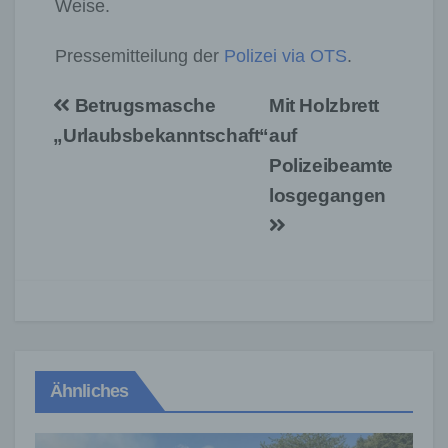
Weise.
Pressemitteilung der
Polizei via OTS
.
Beitragsnavigation
Betrugsmasche
Mit Holzbrett
„Urlaubsbekanntschaft“
auf
Polizeibeamte
losgegangen
Ähnliches