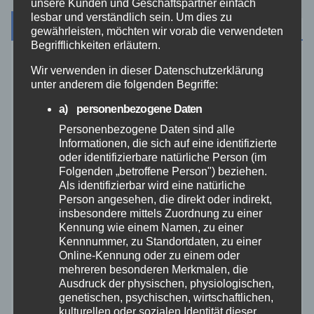
unsere Kunden und Geschäftspartner einfach
lesbar und verständlich sein. Um dies zu
Archiv
gewährleisten, möchten wir vorab die verwendeten
Begrifflichkeiten erläutern.
August 2026
Wir verwenden in dieser Datenschutzerklärung
unter anderem die folgenden Begriffe:
Juli 2026
a) personenbezogene Daten
Personenbezogene Daten sind alle
Juni 2026
Informationen, die sich auf eine identifizierte
oder identifizierbare natürliche Person (im
Folgenden „betroffene Person") beziehen.
Mai 2026
Als identifizierbar wird eine natürliche
Person angesehen, die direkt oder indirekt,
insbesondere mittels Zuordnung zu einer
April 2026
Kennung wie einem Namen, zu einer
Kennnummer, zu Standortdaten, zu einer
März 2026
Online-Kennung oder zu einem oder
mehreren besonderen Merkmalen, die
Ausdruck der physischen, physiologischen,
Februar 2026
genetischen, psychischen, wirtschaftlichen,
kulturellen oder sozialen Identität dieser