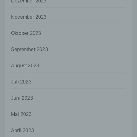
Dezember 2023
oder andere Stelle, die allein oder
gemeinsam mit anderen über die Zwecke
und Mittel der Verarbeitung von
November 2023
personenbezogenen Daten entscheidet.
Sind die Zwecke und Mittel dieser
Oktober 2023
Verarbeitung durch das Unionsrecht oder
das Recht der Mitgliedstaaten vorgegeben,
so kann der Verantwortliche
September 2023
beziehungsweise können die bestimmten
Kriterien seiner Benennung nach dem
August 2023
Unionsrecht oder dem Recht der
Mitgliedstaaten vorgesehen werden.
Juli 2023
h) Auftragsverarbeiter
Auftragsverarbeiter ist eine natürliche oder
juristische Person, Behörde, Einrichtung
Juni 2023
oder andere Stelle, die personenbezogene
Daten im Auftrag des Verantwortlichen
Mai 2023
verarbeitet.
i) Empfänger
April 2023
Empfänger ist eine natürliche oder juristische