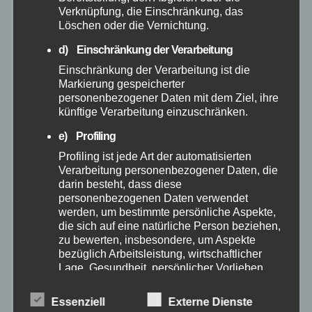
Verknüpfung, die Einschränkung, das
Löschen oder die Vernichtung.
April 2025
d) Einschränkung der Verarbeitung
Einschränkung der Verarbeitung ist die
März 2025
Markierung gespeicherter
personenbezogener Daten mit dem Ziel, ihre
Februar 2025
künftige Verarbeitung einzuschränken.
e) Profiling
Januar 2025
Profiling ist jede Art der automatisierten
Verarbeitung personenbezogener Daten, die
Dezember 2024
darin besteht, dass diese
personenbezogenen Daten verwendet
werden, um bestimmte persönliche Aspekte,
November 2024
die sich auf eine natürliche Person beziehen,
zu bewerten, insbesondere, um Aspekte
bezüglich Arbeitsleistung, wirtschaftlicher
Oktober 2024
Lage, Gesundheit, persönlicher Vorlieben,
Interessen, Zuverlässigkeit, Verhalten,
September 2024
Aufenthaltsort oder Ortswechsel dieser
Essenziell
Externe Dienste
natürlichen Person zu analysieren oder