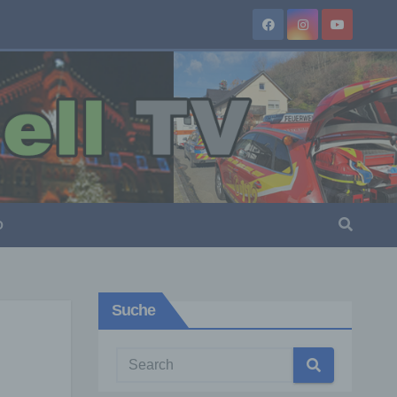
O
Suche