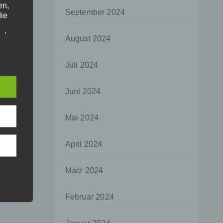
en,
September 2024
die
oder
August 2024
tung.
Juli 2024
er
Juni 2024
ung
Mai 2024
April 2024
hen,
März 2024
ng,
essen,
Februar 2024
ser