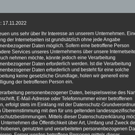
: 17.11.2022
reuen uns sehr über Ihr Interesse an unserem Unternehmen. Ein
ng der Internetseiten ist grundsätzlich ohne jede Angabe
nenbezogener Daten möglich. Sofern eine betroffene Person
dere Services unseres Unternehmens über unsere Internetseite
uch nehmen möchte, könnte jedoch eine Verarbeitung
nenbezogener Daten erforderlich werden. Ist die Verarbeitung
nenbezogener Daten erforderlich und besteht für eine solche
EHR
NEUWIED
POLIZEI
beitung keine gesetzliche Grundlage, holen wir generell eine
lligung der betroffenen Person ein.
SDIENST
FEUERWEHR
NEUWIED
POLIZE
henbrand bei
Waldbrand bei
erarbeitung personenbezogener Daten, beispielsweise des Na
dreis: Feuerwehr
Leutesdorf schnell
nschrift, E-Mail-Adresse oder Telefonnummer einer betroffenen
ndert Übergreifen
gelöscht – Feuerw
n, erfolgt stets im Einklang mit der Datenschutz-Grundverordnu
UG. 2026
7. AUG. 2026
n Übereinstimmung mit den für uns geltenden landesspezifisch
Waldgebiet
warnt vor erhöhter
schutzbestimmungen. Mittels dieser Datenschutzerklärung mö
Brandgefahr
 Unternehmen die Öffentlichkeit über Art, Umfang und Zweck de
rhobenen, genutzten und verarbeiteten personenbezogenen Da
mieren. Ferner werden betroffene Personen mittels dieser