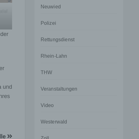
Neuwied
tlef
Polizei
 der
Rettungsdienst
Rhein-Lahn
er
THW
a und
Veranstaltungen
hres
Video
Westerwald
lle
Zoll