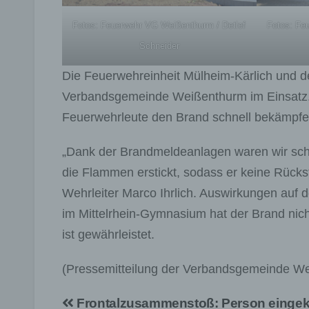
Fotos: Feuerwehr VG Weißenthurm / Detlef
Fotos: Fe
Schneider
Die Feuerwehreinheit Mülheim-Kärlich und d
Verbandsgemeinde Weißenthurm im Einsatz.
Feuerwehrleute den Brand schnell bekämpf
„Dank der Brandmeldeanlagen waren wir sch
die Flammen erstickt, sodass er keine Rückstä
Wehrleiter Marco Ihrlich. Auswirkungen auf d
im Mittelrhein-Gymnasium hat der Brand nich
ist gewährleistet.
(Pressemitteilung der Verbandsgemeinde W
Beitragsnavigation
Frontalzusammenstoß: Person einge