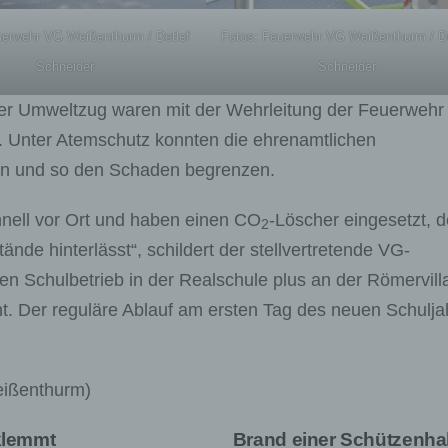
uerwehr VG Weißenthurm / Detlef
Fotos: Feuerwehr VG Weißenthurm / De
Schneider
Schneider
er Umweltzug waren mit der Wehrleitung der Feuerwehr
 Unter Atemschutz konnten die ehrenamtlichen
en und so den Schaden begrenzen.
nell vor Ort und haben einen CO
-Löscher eingesetzt, d
2
nde hinterlässt“, schildert der stellvertretende VG-
en Schulbetrieb in der Realschule plus an der Römervill
t. Der reguläre Ablauf am ersten Tag des neuen Schulja
eißenthurm)
klemmt
Brand einer Schützenha