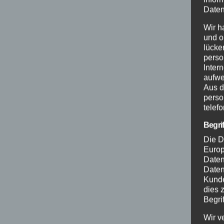
Daten
Wir h
und o
lücke
perso
Inter
aufwe
Aus d
perso
telef
Begri
Die D
Europ
Daten
Daten
Kunde
dies 
Begrif
Wir v