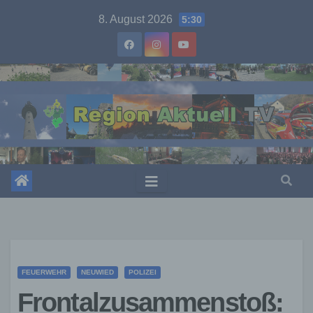
Skip
8. August 2026
5:30
to
content
FEUERWEHR
NEUWIED
POLIZEI
Frontalzusammenstoß: