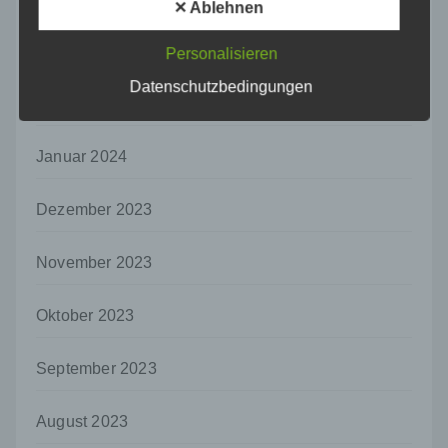
✕ Ablehnen
personenbezogener Daten in einer Weise,
auf welche die personenbezogenen Daten
März 2024
Personalisieren
ohne Hinzuziehung zusätzlicher
Informationen nicht mehr einer spezifischen
Datenschutzbedingungen
betroffenen Person zugeordnet werden
Februar 2024
können, sofern diese zusätzlichen
Informationen gesondert aufbewahrt werden
und technischen und organisatorischen
Januar 2024
Maßnahmen unterliegen, die gewährleisten,
dass die personenbezogenen Daten nicht
Dezember 2023
einer identifizierten oder identifizierbaren
natürlichen Person zugewiesen werden.
November 2023
g) Verantwortlicher oder für die Verarbeitung
Verantwortlicher
Oktober 2023
Verantwortlicher oder für die Verarbeitung
Verantwortlicher ist die natürliche oder
juristische Person, Behörde, Einrichtung
September 2023
oder andere Stelle, die allein oder
gemeinsam mit anderen über die Zwecke
und Mittel der Verarbeitung von
August 2023
personenbezogenen Daten entscheidet.