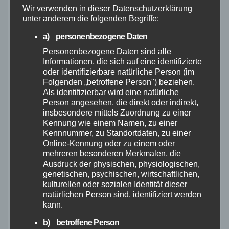
Wir verwenden in dieser Datenschutzerklärung
Mai 2026
unter anderem die folgenden Begriffe:
April 2026
a) personenbezogene Daten
Personenbezogene Daten sind alle
Informationen, die sich auf eine identifizierte
März 2026
oder identifizierbare natürliche Person (im
Folgenden „betroffene Person") beziehen.
Februar 2026
Als identifizierbar wird eine natürliche
Person angesehen, die direkt oder indirekt,
insbesondere mittels Zuordnung zu einer
Januar 2026
Kennung wie einem Namen, zu einer
Kennnummer, zu Standortdaten, zu einer
Online-Kennung oder zu einem oder
Dezember 2025
mehreren besonderen Merkmalen, die
Ausdruck der physischen, physiologischen,
November 2025
genetischen, psychischen, wirtschaftlichen,
kulturellen oder sozialen Identität dieser
natürlichen Person sind, identifiziert werden
Oktober 2025
kann.
b) betroffene Person
September 2025