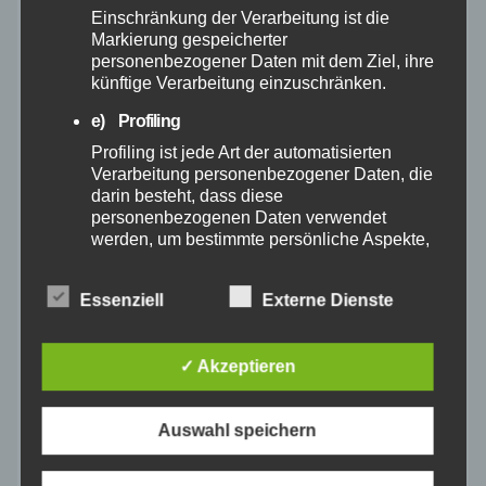
Einschränkung der Verarbeitung ist die
Dezember 2024
Markierung gespeicherter
personenbezogener Daten mit dem Ziel, ihre
November 2024
künftige Verarbeitung einzuschränken.
e) Profiling
Oktober 2024
Profiling ist jede Art der automatisierten
Verarbeitung personenbezogener Daten, die
darin besteht, dass diese
September 2024
personenbezogenen Daten verwendet
werden, um bestimmte persönliche Aspekte,
August 2024
die sich auf eine natürliche Person beziehen,
zu bewerten, insbesondere, um Aspekte
Essenziell
Externe Dienste
bezüglich Arbeitsleistung, wirtschaftlicher
Juli 2024
Lage, Gesundheit, persönlicher Vorlieben,
Interessen, Zuverlässigkeit, Verhalten,
✓ Akzeptieren
Juni 2024
Aufenthaltsort oder Ortswechsel dieser
natürlichen Person zu analysieren oder
vorherzusagen.
Mai 2024
Auswahl speichern
f) Pseudonymisierung
Pseudonymisierung ist die Verarbeitung
April 2024