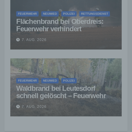
FEUERWEHR
NEUWIED
POLIZEI
RETTUNGSDIENST
Flächenbrand bei Oberdreis:
Feuerwehr verhindert
Übergreifen auf Waldgebiet
7. AUG. 2026
FEUERWEHR
NEUWIED
POLIZEI
Waldbrand bei Leutesdorf
schnell gelöscht – Feuerwehr
warnt vor erhöhter Brandgefahr
7. AUG. 2026