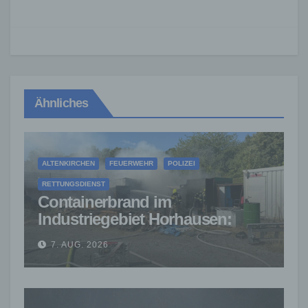
Ähnliches
ALTENKIRCHEN
FEUERWEHR
POLIZEI
RETTUNGSDIENST
Containerbrand im
Industriegebiet Horhausen:
Feuerwehr verhindert weitere
7. AUG. 2026
Ausbreitung