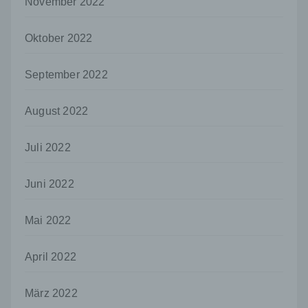
November 2022
nicht. Behörden, die im Rahmen eines
bestimmten Untersuchungsauftrags nach
dem Unionsrecht oder dem Recht der
Oktober 2022
Mitgliedstaaten möglicherweise
personenbezogene Daten erhalten, gelten
September 2022
jedoch nicht als Empfänger.
j) Dritter
August 2022
Dritter ist eine natürliche oder juristische
Person, Behörde, Einrichtung oder andere
Stelle außer der betroffenen Person, dem
Juli 2022
Verantwortlichen, dem Auftragsverarbeiter
und den Personen, die unter der
Juni 2022
unmittelbaren Verantwortung des
Verantwortlichen oder des
Auftragsverarbeiters befugt sind, die
Mai 2022
personenbezogenen Daten zu verarbeiten.
k) Einwilligung
April 2022
Einwilligung ist jede von der betroffenen
Person freiwillig für den bestimmten Fall in
März 2022
informierter Weise und unmissverständlich