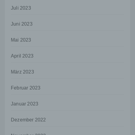
Sind die Zwecke und Mittel dieser
Juli 2023
Verarbeitung durch das Unionsrecht oder
das Recht der Mitgliedstaaten vorgegeben,
so kann der Verantwortliche
Juni 2023
beziehungsweise können die bestimmten
Kriterien seiner Benennung nach dem
Unionsrecht oder dem Recht der
Mai 2023
Mitgliedstaaten vorgesehen werden.
h) Auftragsverarbeiter
April 2023
Auftragsverarbeiter ist eine natürliche oder
juristische Person, Behörde, Einrichtung
März 2023
oder andere Stelle, die personenbezogene
Daten im Auftrag des Verantwortlichen
Februar 2023
verarbeitet.
i) Empfänger
Januar 2023
Empfänger ist eine natürliche oder juristische
Person, Behörde, Einrichtung oder andere
Dezember 2022
Stelle, der personenbezogene Daten
offengelegt werden, unabhängig davon, ob
es sich bei ihr um einen Dritten handelt oder