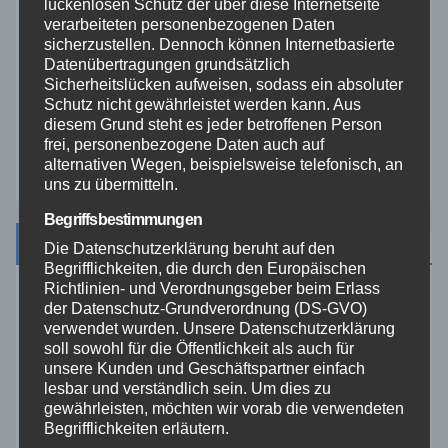
lückenlosen Schutz der über diese Internetseite
verarbeiteten personenbezogenen Daten
sicherzustellen. Dennoch können Internetbasierte
Video
Datenübertragungen grundsätzlich
Sicherheitslücken aufweisen, sodass ein absoluter
Westerwald
Schutz nicht gewährleistet werden kann. Aus
diesem Grund steht es jeder betroffenen Person
frei, personenbezogene Daten auch auf
Zoll
alternativen Wegen, beispielsweise telefonisch, an
uns zu übermitteln.
Begriffsbestimmungen
Archiv
Die Datenschutzerklärung beruht auf den
Begrifflichkeiten, die durch den Europäischen
Richtlinien- und Verordnungsgeber beim Erlass
August 2026
der Datenschutz-Grundverordnung (DS-GVO)
verwendet wurden. Unsere Datenschutzerklärung
soll sowohl für die Öffentlichkeit als auch für
Juli 2026
unsere Kunden und Geschäftspartner einfach
lesbar und verständlich sein. Um dies zu
gewährleisten, möchten wir vorab die verwendeten
Juni 2026
Begrifflichkeiten erläutern.