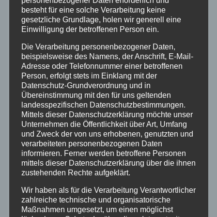
personenbezogener Daten erforderlich und
Feuerwehr
besteht für eine solche Verarbeitung keine
gesetzliche Grundlage, holen wir generell eine
Einwilligung der betroffenen Person ein.
Hilfsorganisationen
Die Verarbeitung personenbezogener Daten,
beispielsweise des Namens, der Anschrift, E-Mail-
Mayen-Koblenz
Adresse oder Telefonnummer einer betroffenen
Person, erfolgt stets im Einklang mit der
Datenschutz-Grundverordnung und in
Neuwied
Übereinstimmung mit den für uns geltenden
landesspezifischen Datenschutzbestimmungen.
Polizei
Mittels dieser Datenschutzerklärung möchte unser
Unternehmen die Öffentlichkeit über Art, Umfang
und Zweck der von uns erhobenen, genutzten und
Rettungsdienst
verarbeiteten personenbezogenen Daten
informieren. Ferner werden betroffene Personen
mittels dieser Datenschutzerklärung über die ihnen
Rhein-Lahn
zustehenden Rechte aufgeklärt.
THW
Wir haben als für die Verarbeitung Verantwortlicher
zahlreiche technische und organisatorische
Maßnahmen umgesetzt, um einen möglichst
Veranstaltungen