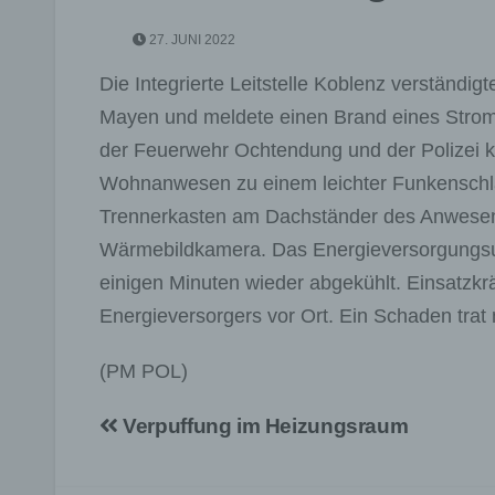
27. JUNI 2022
Die Integrierte Leitstelle Koblenz verständi
Mayen und meldete einen Brand eines Strom
der Feuerwehr Ochtendung und der Polizei ko
Wohnanwesen zu einem leichter Funkenschla
Trennerkasten am Dachständer des Anwesens
Wärmebildkamera. Das Energieversorgungsu
einigen Minuten wieder abgekühlt. Einsatzkr
Energieversorgers vor Ort. Ein Schaden trat 
(PM POL)
Beitragsnavigation
Verpuffung im Heizungsraum