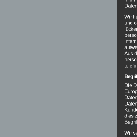
Daten
Wir h
und o
lücke
perso
Inter
aufwe
Aus d
perso
telef
Begri
Die D
Europ
Daten
Daten
Kunde
dies 
Begrif
Wir v