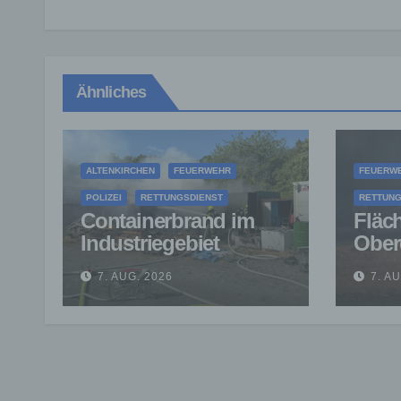
Ähnliches
ALTENKIRCHEN
FEUERWEHR
FEUERW
POLIZEI
RETTUNGSDIENST
RETTUNG
Containerbrand im
Fläc
Industriegebiet
Ober
Horhausen:
verhi
7. AUG. 2026
7. A
Feuerwehr verhindert
auf 
weitere Ausbreitung