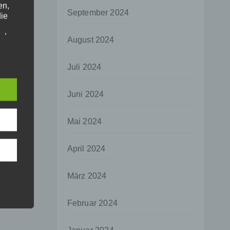
en,
September 2024
die
oder
August 2024
tung.
Juli 2024
er
Juni 2024
ung
Mai 2024
April 2024
hen,
März 2024
ng,
essen,
Februar 2024
ser