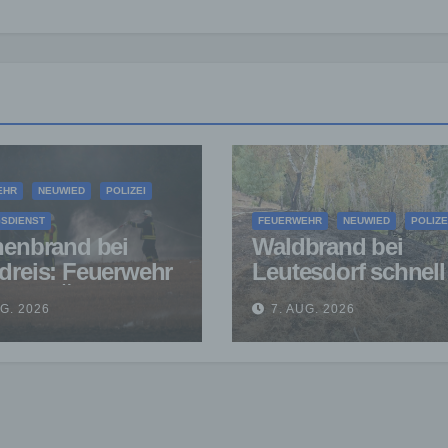
EHR
NEUWIED
POLIZEI
SDIENST
FEUERWEHR
NEUWIED
POLIZE
henbrand bei
Waldbrand bei
dreis: Feuerwehr
Leutesdorf schnell
ndert Übergreifen
gelöscht – Feuerw
UG. 2026
7. AUG. 2026
Waldgebiet
warnt vor erhöhter
Brandgefahr