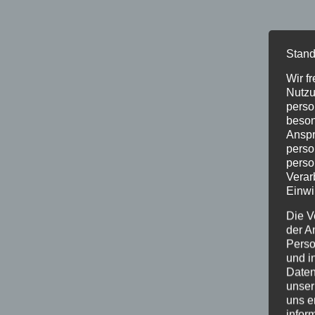
Stand
Wir f
Nutzu
perso
beson
Anspr
perso
perso
Verar
Einwi
Die V
der A
Perso
und i
Daten
unser
uns e
infor